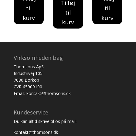
Tilføj
til
til
til
kurv
kurv
kurv
Virksomheden bag
Thomsons ApS
Industrivej 105
7080 Børkop
CVR 45909190
Email: kontakt@thomsons.dk
Kundeservice
Du kan altid skrive til os på mail:
kontakt@thomsons.dk