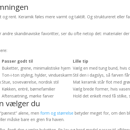
emningen
et og rent. Keramik føles mere varmt og taktilt. Og struktureret eller far
er andre skandinaviske favoritter, ser du ofte netop det: materialer de
tere:
Passer godt til
Lille tip
Buketter, grene, minimalistiske hjem
Vælg en med tung bund, hvis 
Ton-i-ton styling, hylder, vindueskarm
Stil den i dagslys, så farven får 
k
Stue, soveværelse, nordisk stil
Mat keramik står flot med grø
Køkken, entré, børnefamilier
Vælg brede former, hvis vasen
Aftensætning, mørke farver
Hold det enkelt med få stilke, 
an vælger du
r “pænest” alene, men
form og størrelse
betyder meget for, om den bliv
 eller måske bare en gren fra haven.
stilke, fordi den samler buketten. En lav og bred model passer til afk