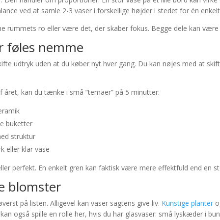
nce ved at samle 2-3 vaser i forskellige højder i stedet for én enkelt
che rummets ro eller være det, der skaber fokus. Begge dele kan være 
er føles nemme
te udtryk uden at du køber nyt hver gang. Du kan nøjes med at skifte i
 af året, kan du tænke i små “temaer” på 5 minutter:
keramik
ve buketter
med struktur
k eller klar vase
ller perfekt. En enkelt gren kan faktisk være mere effektfuld end en st
ke blomster
verst på listen. Alligevel kan vaser sagtens give liv.
Kunstige planter
og
kan også spille en rolle her, hvis du har glasvaser: små lyskæder i b