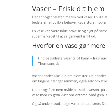
Vaser – Frisk dit hje
Der er noget næsten magisk ved vaser. En lille æn
bedste er, at du ikke behøver købe store møbler
En vase kan være både praktisk og pynt på samme 
supermarkedet til at se gennemtænkt ud.
Hvorfor en vase gør mere 
Find de sødeste vaser til dit hjem – fra smuk
Thomsons.dk
Vaser handler ikke kun om blomster. De handler o
om tingene hænger sammen, også selv om stilen
Det er også en nem måde at “skifte sæson” på ud
vase med en grøn kvist om vinteren. Små greb, s
Og så understood: nogle vaser er bare søde. De g