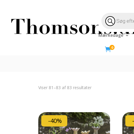
Products
search
Mærkedage
0

Sorteret
Viser 81–83 af 83 resultater
efter
seneste
-40%