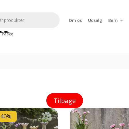
Om os
Udsalg
Børn
Påske
Vaser
Tilbage
-40%