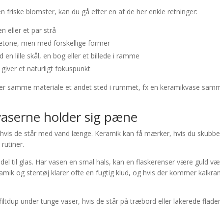
den friske blomster, kan du gå efter en af de her enkle retninger:
 eller et par strå
etone, men med forskellige former
n lille skål, en bog eller et billede i ramme
 giver et naturligt fokuspunkt
ger samme materiale et andet sted i rummet, fx en keramikvase sam
vaserne holder sig pæne
 hvis de står med vand længe. Keramik kan få mærker, hvis du skubber 
rutiner.
 til glas. Har vasen en smal hals, kan en flaskerenser være guld vær
Keramik og stentøj klarer ofte en fugtig klud, og hvis der kommer kal
 filtdup under tunge vaser, hvis de står på træbord eller lakerede flade