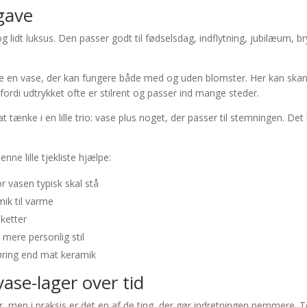
gave
g lidt luksus. Den passer godt til fødselsdag, indflytning, jubilæum, br
vælge en vase, der kan fungere både med og uden blomster. Her kan s
rdi udtrykket ofte er stilrent og passer ind mange steder.
ænke i en lille trio: vase plus noget, der passer til stemningen. Det ka
nne lille tjekliste hjælpe:
r vasen typisk skal stå
amik til varme
uketter
l mere personlig stil
gøring end mat keramik
 vase-lager over tid
er, men i praksis er det en af de ting, der gør indretningen nemmere