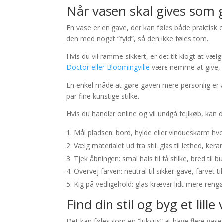
Når vasen skal gives som 
En vase er en gave, der kan føles både praktisk o
den med noget “fyld”, så den ikke føles tom.
Hvis du vil ramme sikkert, er det tit klogt at 
Doctor eller Bloomingville
være nemme at give, fo
En enkel måde at gøre gaven mere personlig er at t
par fine kunstige stilke.
Hvis du handler online og vil undgå fejlkøb, kan de
Mål pladsen: bord, hylde eller vindueskarm hvo
Vælg materialet ud fra stil: glas til lethed, ker
Tjek åbningen: smal hals til få stilke, bred til b
Overvej farven: neutral til sikker gave, farvet ti
Kig på vedligehold: glas kræver lidt mere ren
Find din stil og byg et lille
Det kan føles som en “luksus” at have flere vas