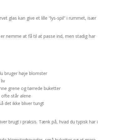
vet glas kan give et lille “lys-spil” i rummet, især
r er nemme at få til at passe ind, men stadig har
du bruger høje blomster
liv
nne grene og tørrede buketter
 ofte står alene
så det ikke bliver tungt
er brugt i praksis. Tænk på, hvad du typisk har i
lippede blomsterhoveder, små buketter og et mere