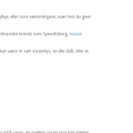
yllup, eller som værtindegave, især hvis du giver
kandinaviske brands som Speedtsberg,
House
n være et sæt stearinlys, en lille skål, eller et
. To små vaser, én mellem og én stor kan dække