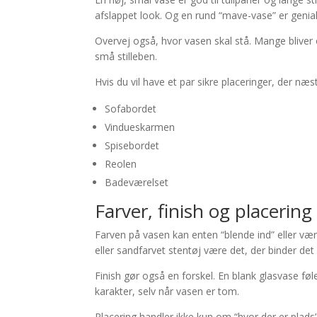
afslappet look. Og en rund “mave-vase” er genial,
Overvej også, hvor vasen skal stå. Mange bliver 
små stilleben.
Hvis du vil have et par sikre placeringer, der næ
Sofabordet
Vindueskarmen
Spisebordet
Reolen
Badeværelset
Farver, finish og placering
Farven på vasen kan enten “blende ind” eller være
eller sandfarvet stentøj være det, der binder de
Finish gør også en forskel. En blank glasvase føle
karakter, selv når vasen er tom.
Placering handler ikke kun om “hvor der er plads”