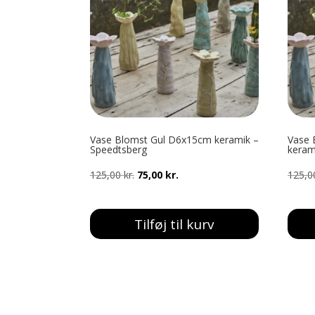
Vase Blomst Gul D6x15cm keramik –
Vase 
Speedtsberg
keram
Den
Den
125,00
kr.
75,00
kr.
125,
oprindelige
aktuelle
pris
pris
Tilføj til kurv
var:
er:
125,00 kr..
75,00 kr..