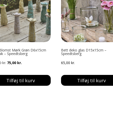
Blomst Mørk Grøn D6x15cm
Bett deko glas D15x15cm –
ik – Speedtsberg
Speedtsberg
Den
Den
00
kr.
75,00
kr.
65,00
kr.
oprindelige
aktuelle
pris
pris
Tilføj til kurv
Tilføj til kurv
var:
er:
125,00 kr..
75,00 kr..