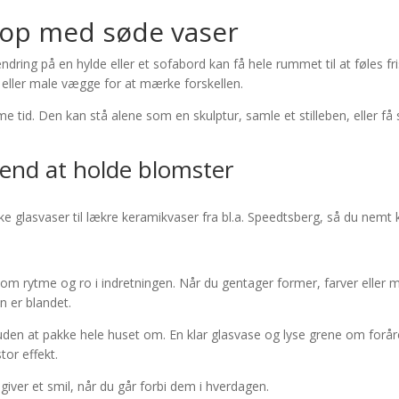
m op med søde vaser
dring på en hylde eller et sofabord kan få hele rummet til at føles fr
 eller male vægge for at mærke forskellen.
tid. Den kan stå alene som en skulptur, samle et stilleben, eller få 
end at holde blomster
ke glasvaser til lækre keramikvaser fra bl.a. Speedtsberg, så du nemt k
m rytme og ro i indretningen. Når du gentager former, farver eller m
 er blandet.
en at pakke hele huset om. En klar glasvase og lyse grene om foråret
tor effekt.
iver et smil, når du går forbi dem i hverdagen.