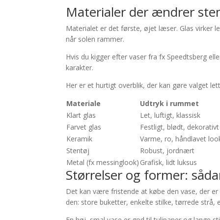
Materialer der ændrer st
Materialet er det første, øjet læser. Glas virker l
når solen rammer.
Hvis du kigger efter vaser fra fx Speedtsberg ell
karakter.
Her er et hurtigt overblik, der kan gøre valget let
Materiale
Udtryk i rummet
Klart glas
Let, luftigt, klassisk
Farvet glas
Festligt, blødt, dekorativt
Keramik
Varme, ro, håndlavet loo
Stentøj
Robust, jordnært
Metal (fx messinglook)
Grafisk, lidt luksus
Størrelser og former: såd
Det kan være fristende at købe den vase, der e
den: store buketter, enkelte stilke, tørrede strå,
En høj, smal vase er god til tulipaner og lange 