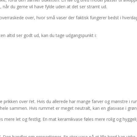
 når du gerne vil have fylde uden at det ser stramt ud.
overraskede over, hvor små vaser der faktisk fungerer bedst i hverdag
sten altid ser godt ud, kan du tage udgangspunkt i:
 prikken over i’et. Hvis du allerede har mange farver og mønstre i rum
t hele sammen. Hvis rummet er meget neutralt, kan en glasvase i grøn,
s mere let og festlig. En mat keramikvase føles mere rolig og hyggelig.
. Den handler om proportioner. En stor vase på et lille bord kan virke