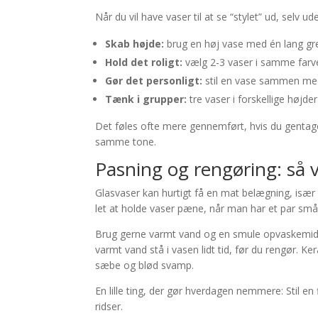
Når du vil have vaser til at se “stylet” ud, selv u
Skab højde:
brug en høj vase med én lang gren
Hold det roligt:
vælg 2-3 vaser i samme farv
Gør det personligt:
stil en vase sammen med e
Tænk i grupper:
tre vaser i forskellige højder
Det føles ofte mere gennemført, hvis du genta
samme tone.
Pasning og rengøring: så 
Glasvaser kan hurtigt få en mat belægning, især
let at holde vaser pæne, når man har et par små 
Brug gerne varmt vand og en smule opvaskemiddel
varmt vand stå i vasen lidt tid, før du rengør. 
sæbe og blød svamp.
En lille ting, der gør hverdagen nemmere: Stil en
ridser.