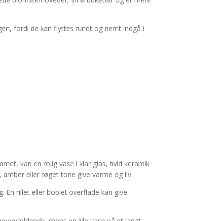
en, fordi de kan flyttes rundt og nemt indgå i
met, kan en rolig vase i klar glas, hvid keramik
 amber eller røget tone give varme og liv.
 En rillet eller boblet overflade kan give
 overvældende, mens en lille vase på et langt