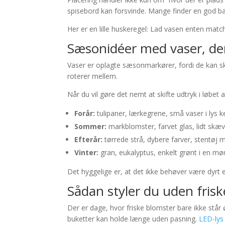
spisebord kan forsvinde. Mange finder en god bala
Her er en lille huskeregel: Lad vasen enten mat
Sæsonidéer med vaser, d
Vaser er oplagte sæsonmarkører, fordi de kan skif
roterer mellem.
Når du vil gøre det nemt at skifte udtryk i løbet
Forår:
tulipaner, lærkegrene, små vaser i lys 
Sommer:
markblomster, farvet glas, lidt skæ
Efterår:
tørrede strå, dybere farver, stentøj 
Vinter:
gran, eukalyptus, enkelt grønt i en mør
Det hyggelige er, at det ikke behøver være dyrt e
Sådan styler du uden fris
Der er dage, hvor friske blomster bare ikke står ø
buketter kan holde længe uden pasning.
LED-lys