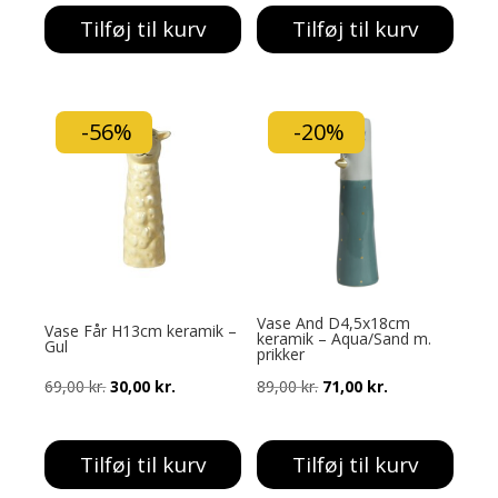
pris
pris
pris
pris
Tilføj til kurv
Tilføj til kurv
var:
er:
var:
er:
75,00 kr..
35,00 kr..
89,00 kr..
71,00 kr..
-56%
-20%
Vase And D4,5x18cm
Vase Får H13cm keramik –
keramik – Aqua/Sand m.
Gul
prikker
Den
Den
Den
Den
69,00
kr.
30,00
kr.
89,00
kr.
71,00
kr.
oprindelige
aktuelle
oprindelige
aktuelle
pris
pris
pris
pris
Tilføj til kurv
Tilføj til kurv
var:
er:
var:
er: