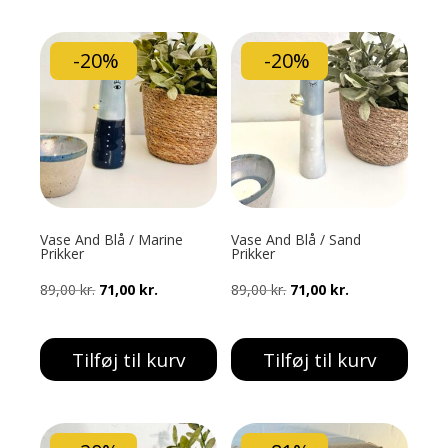
125,00 kr..
75,00 kr..
-20%
-20%
Vase And Blå / Marine
Vase And Blå / Sand
Prikker
Prikker
Den
Den
Den
Den
89,00
kr.
71,00
kr.
89,00
kr.
71,00
kr.
oprindelige
aktuelle
oprindelige
aktuelle
pris
pris
pris
pris
Tilføj til kurv
Tilføj til kurv
var:
er:
var:
er:
89,00 kr..
71,00 kr..
89,00 kr..
71,00 kr..