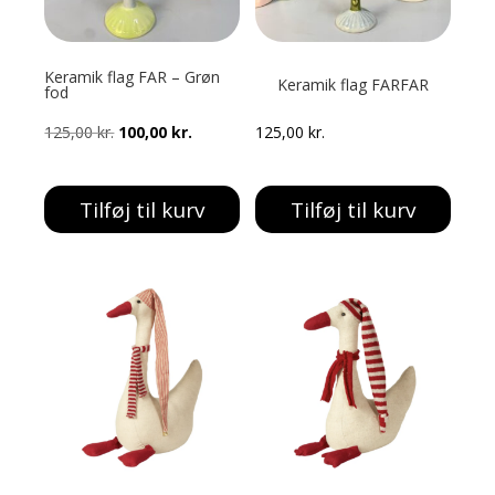
Keramik flag FAR – Grøn
Keramik flag FARFAR
fod
Den
Den
125,00
kr.
100,00
kr.
125,00
kr.
oprindelige
aktuelle
pris
pris
Tilføj til kurv
Tilføj til kurv
var:
er:
125,00 kr..
100,00 kr..