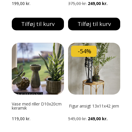
Den
Den
199,00
kr.
375,00
kr.
249,00
kr.
oprindelige
aktuelle
pris
pris
Tilføj til kurv
Tilføj til kurv
var:
er:
375,00 kr..
249,00 kr..
-54%
Vase med riller D10x20cm
Figur ansigt 13x11x42 jern
keramik
Den
Den
119,00
kr.
549,00
kr.
249,00
kr.
oprindelige
aktuelle