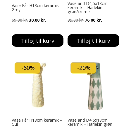
Vase and D4,5x18cm
Vase Får H13cm keramik –
keramik – Harlekin
Grey
grøn/creme
Den
Den
Den
Den
69,00
kr.
30,00
kr.
95,00
kr.
76,00
kr.
oprindelige
aktuelle
oprindelige
aktuelle
pris
pris
pris
pris
Tilføj til kurv
Tilføj til kurv
var:
er:
var:
er:
69,00 kr..
30,00 kr..
95,00 kr..
76,00 kr..
-60%
-20%
Vase Får H18cm keramik –
Vase and D4,5x18cm
Gul
keramik – Harlekin grøn