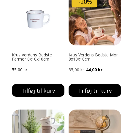
-20%
Krus Verdens Bedste
Krus Verdens Bedste Mor
Farmor 8x10x10cm
8x10x10cm
Den
Den
55,00
kr.
55,00
kr.
44,00
kr.
oprindelige
aktuelle
pris
pris
Tilføj til kurv
Tilføj til kurv
var:
er:
55,00 kr..
44,00 kr..