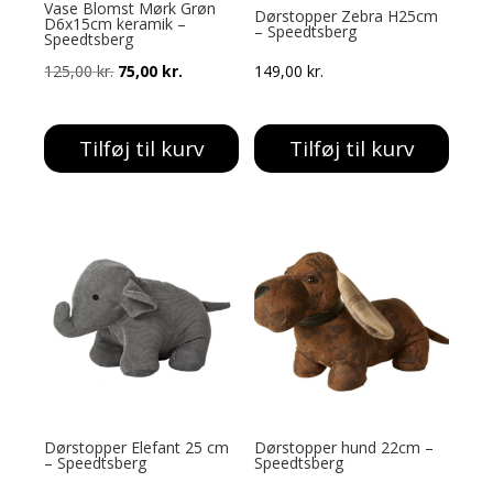
Vase Blomst Mørk Grøn
Dørstopper Zebra H25cm
D6x15cm keramik –
– Speedtsberg
Speedtsberg
Den
Den
125,00
kr.
75,00
kr.
149,00
kr.
oprindelige
aktuelle
pris
pris
Tilføj til kurv
Tilføj til kurv
var:
er:
125,00 kr..
75,00 kr..
Dørstopper Elefant 25 cm
Dørstopper hund 22cm –
– Speedtsberg
Speedtsberg