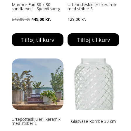
Marmor Fad 30 x 30
Urtepotteskjuler i keramik
sandfarvet – Speedtsberg
med striber S
Den
Den
549,00
kr.
449,00
kr.
129,00
kr.
oprindelige
aktuelle
pris
pris
Tilføj til kurv
Tilføj til kurv
var:
er:
549,00 kr..
449,00 kr..
Urtepotteskjuler i keramik
Glasvase Rombe 30 cm
med striber L