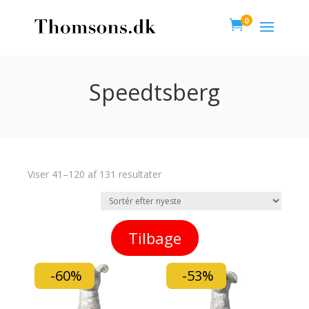
0

Speedtsberg
Viser 41–120 af 131 resultater
Tilbage
-60%
-53%