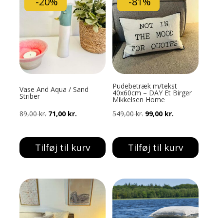
-20%
-81%
Pudebetræk m/tekst
Vase And Aqua / Sand
40x60cm – DAY Et Birger
Striber
Mikkelsen Home
Den
Den
Den
Den
89,00
kr.
71,00
kr.
549,00
kr.
99,00
kr.
oprindelige
aktuelle
oprindelige
aktuelle
pris
pris
pris
pris
Tilføj til kurv
Tilføj til kurv
var:
er:
var:
er:
89,00 kr..
71,00 kr..
549,00 kr..
99,00 kr..