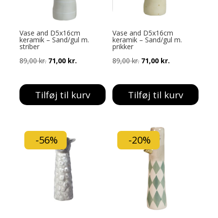
Vase and D5x16cm
Vase and D5x16cm
keramik – Sand/gul m.
keramik – Sand/gul m.
striber
prikker
Den
Den
Den
Den
89,00
kr.
71,00
kr.
89,00
kr.
71,00
kr.
oprindelige
aktuelle
oprindelige
aktuelle
pris
pris
pris
pris
Tilføj til kurv
Tilføj til kurv
var:
er:
var:
er:
89,00 kr..
71,00 kr..
89,00 kr..
71,00 kr..
-56%
-20%