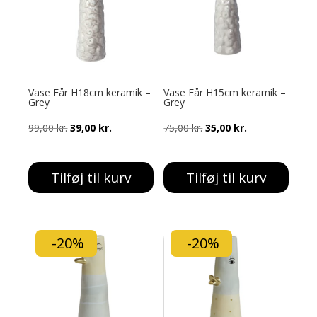
Vase Får H18cm keramik –
Vase Får H15cm keramik –
Grey
Grey
Den
Den
Den
Den
99,00
kr.
39,00
kr.
75,00
kr.
35,00
kr.
oprindelige
aktuelle
oprindelige
aktuelle
pris
pris
pris
pris
Tilføj til kurv
Tilføj til kurv
var:
er:
var:
er:
99,00 kr..
39,00 kr..
75,00 kr..
35,00 kr..
-20%
-20%