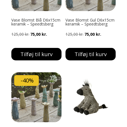
Vase Blomst Blå D6x15cm
Vase Blomst Gul D6x15cm
keramik – Speedtsberg
keramik – Speedtsberg
Den
Den
Den
Den
125,00
kr.
75,00
kr.
125,00
kr.
75,00
kr.
oprindelige
aktuelle
oprindelige
aktuelle
pris
pris
pris
pris
Tilføj til kurv
Tilføj til kurv
var:
er:
var:
er:
125,00 kr..
75,00 kr..
125,00 kr..
75,00 kr..
-40%