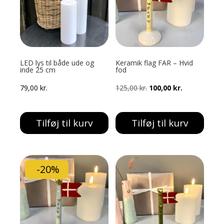
LED lys til både ude og
Keramik flag FAR – Hvid
inde 25 cm
fod
Den
Den
79,00
kr.
125,00
kr.
100,00
kr.
oprindelige
aktuelle
pris
pris
Tilføj til kurv
Tilføj til kurv
var:
er:
125,00 kr..
100,00 kr..
-20%