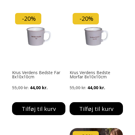
55,00 kr..
44,00 kr..
-20%
-20%
Krus Verdens Bedste Far
Krus Verdens Bedste
8x10x10cm
Morfar 8x10x10cm
Den
Den
Den
Den
55,00
kr.
44,00
kr.
55,00
kr.
44,00
kr.
oprindelige
aktuelle
oprindelige
aktuelle
pris
pris
pris
pris
Tilføj til kurv
Tilføj til kurv
var:
er:
var:
er:
55,00 kr..
44,00 kr..
55,00 kr..
44,00 kr..