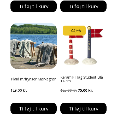
Tilføj til kurv
Tilføj til kurv
-40%
Keramik Flag Student Blå
Plaid m/frynser Mørkegrøn
14 cm
Den
Den
129,00
kr.
125,00
kr.
75,00
kr.
oprindelige
aktuelle
pris
pris
Tilføj til kurv
Tilføj til kurv
var:
er: