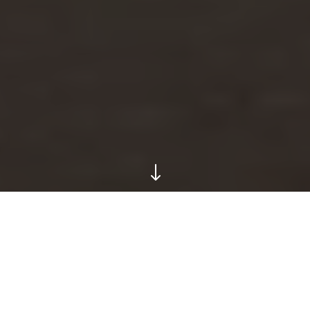
"
Webshop for boliginteriør og
unikke gaver