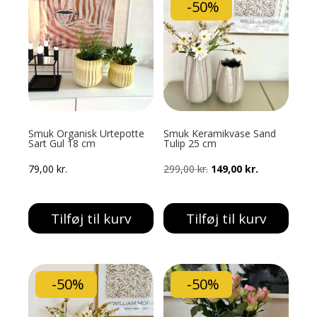
-50%
Smuk Organisk Urtepotte
Smuk Keramikvase Sand
Sart Gul 18 cm
Tulip 25 cm
Den
Den
79,00
kr.
299,00
kr.
149,00
kr.
oprindelige
aktuelle
pris
pris
Tilføj til kurv
Tilføj til kurv
var:
er:
299,00 kr..
149,00 kr..
-50%
-50%