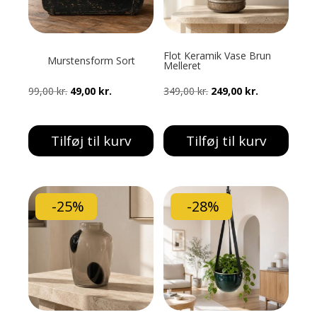
Flot Keramik Vase Brun
Murstensform Sort
Melleret
Den
Den
Den
Den
99,00
kr.
49,00
kr.
349,00
kr.
249,00
kr.
oprindelige
aktuelle
oprindelige
aktuelle
pris
pris
pris
pris
Tilføj til kurv
Tilføj til kurv
var:
er:
var:
er:
99,00 kr..
49,00 kr..
349,00 kr..
249,00 kr..
-25%
-28%