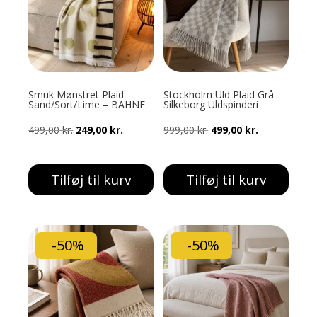
Smuk Mønstret Plaid
Stockholm Uld Plaid Grå –
Sand/Sort/Lime – BAHNE
Silkeborg Uldspinderi
Den
Den
Den
Den
499,00
kr.
249,00
kr.
999,00
kr.
499,00
kr.
oprindelige
aktuelle
oprindelige
aktuelle
pris
pris
pris
pris
Tilføj til kurv
Tilføj til kurv
var:
er:
var:
er:
499,00 kr..
249,00 kr..
999,00 kr..
499,00 kr..
-50%
-50%