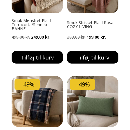
Smuk Mønstret Plaid
Smuk Strikket Plaid Rosa –
Terracotta/Sennep –
COZY LIVING
BAHNE
Den
Den
Den
Den
499,00
kr.
249,00
kr.
399,00
kr.
199,00
kr.
oprindelige
aktuelle
oprindelige
aktuelle
pris
pris
pris
pris
Tilføj til kurv
Tilføj til kurv
var:
er:
var:
er:
499,00 kr..
249,00 kr..
399,00 kr..
199,00 kr..
-49%
-49%