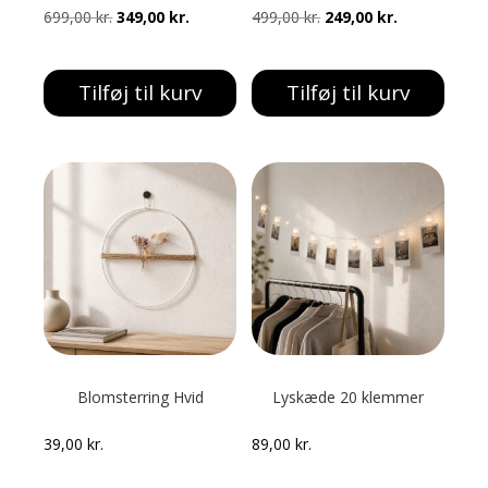
Den
Den
Den
Den
699,00
kr.
349,00
kr.
499,00
kr.
249,00
kr.
oprindelige
aktuelle
oprindelige
aktuelle
pris
pris
pris
pris
Tilføj til kurv
Tilføj til kurv
var:
er:
var:
er:
699,00 kr..
349,00 kr..
499,00 kr..
249,00 kr..
Blomsterring Hvid
Lyskæde 20 klemmer
39,00
kr.
89,00
kr.