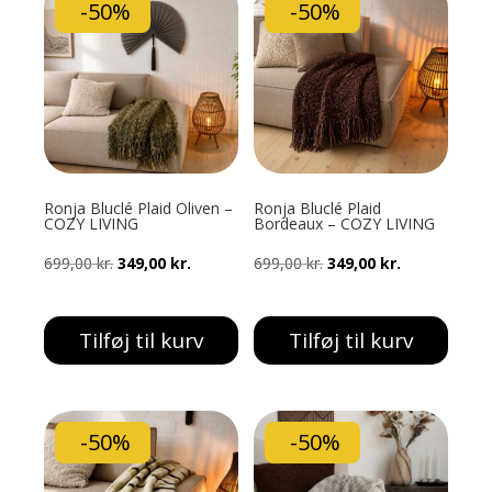
-50%
-50%
Ronja Bluclé Plaid Oliven –
Ronja Bluclé Plaid
COZY LIVING
Bordeaux – COZY LIVING
Den
Den
Den
Den
699,00
kr.
349,00
kr.
699,00
kr.
349,00
kr.
oprindelige
aktuelle
oprindelige
aktuelle
pris
pris
pris
pris
Tilføj til kurv
Tilføj til kurv
var:
er:
var:
er:
699,00 kr..
349,00 kr..
699,00 kr..
349,00 kr..
-50%
-50%