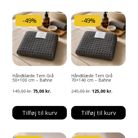
399,00 kr..
199,00 kr..
229,00 kr..
115,00 kr..
-49%
-49%
Håndklæde Tern Grå
Håndklæde Tern Grå
50×100 cm – Bahne
70×140 cm – Bahne
Den
Den
Den
Den
149,00
kr.
75,00
kr.
249,00
kr.
125,00
kr.
oprindelige
aktuelle
oprindelige
aktuelle
pris
pris
pris
pris
Tilføj til kurv
Tilføj til kurv
var:
er:
var:
er:
149,00 kr..
75,00 kr..
249,00 kr..
125,00 kr..