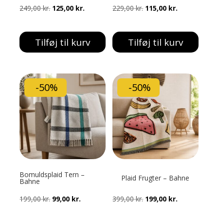
Den
Den
Den
Den
249,00
kr.
125,00
kr.
229,00
kr.
115,00
kr.
oprindelige
aktuelle
oprindelige
aktuelle
pris
pris
pris
pris
Tilføj til kurv
Tilføj til kurv
var:
er:
var:
er:
249,00 kr..
125,00 kr..
229,00 kr..
115,00 kr..
-50%
-50%
Bomuldsplaid Tern –
Plaid Frugter – Bahne
Bahne
Den
Den
Den
Den
199,00
kr.
99,00
kr.
399,00
kr.
199,00
kr.
oprindelige
aktuelle
oprindelige
aktuelle