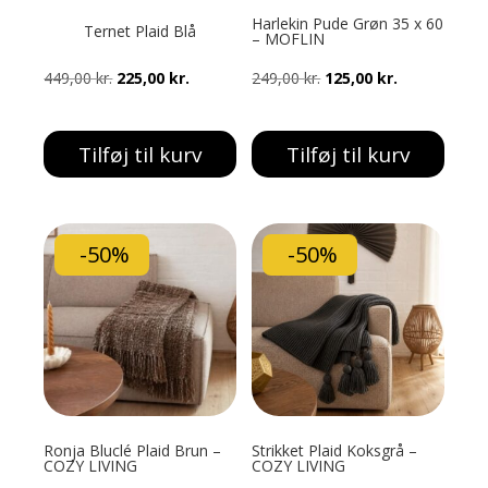
Harlekin Pude Grøn 35 x 60
Ternet Plaid Blå
– MOFLIN
Den
Den
Den
Den
449,00
kr.
225,00
kr.
249,00
kr.
125,00
kr.
oprindelige
aktuelle
oprindelige
aktuelle
pris
pris
pris
pris
Tilføj til kurv
Tilføj til kurv
var:
er:
var:
er:
449,00 kr..
225,00 kr..
249,00 kr..
125,00 kr..
-50%
-50%
Ronja Bluclé Plaid Brun –
Strikket Plaid Koksgrå –
COZY LIVING
COZY LIVING