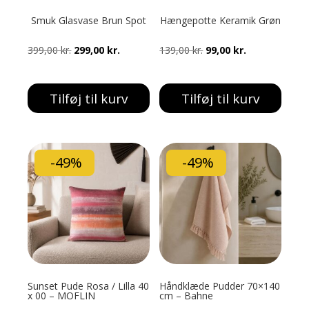
Smuk Glasvase Brun Spot
Hængepotte Keramik Grøn
Den
Den
Den
Den
399,00
kr.
299,00
kr.
139,00
kr.
99,00
kr.
oprindelige
aktuelle
oprindelige
aktuelle
pris
pris
pris
pris
Tilføj til kurv
Tilføj til kurv
var:
er:
var:
er:
399,00 kr..
299,00 kr..
139,00 kr..
99,00 kr..
-49%
-49%
Sunset Pude Rosa / Lilla 40
Håndklæde Pudder 70×140
x 00 – MOFLIN
cm – Bahne