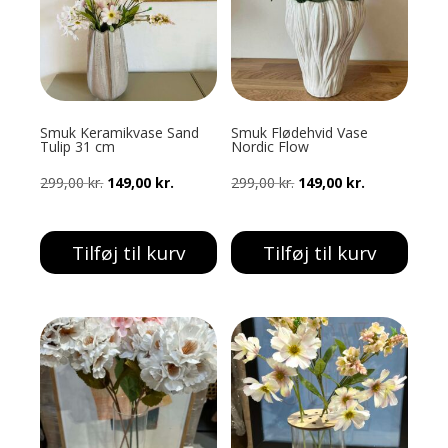
Smuk Keramikvase Sand
Smuk Flødehvid Vase
Tulip 31 cm
Nordic Flow
Den
Den
Den
Den
299,00
kr.
149,00
kr.
299,00
kr.
149,00
kr.
oprindelige
aktuelle
oprindelige
aktuelle
pris
pris
pris
pris
Tilføj til kurv
Tilføj til kurv
var:
er:
var:
er:
299,00 kr..
149,00 kr..
299,00 kr..
149,00 kr..