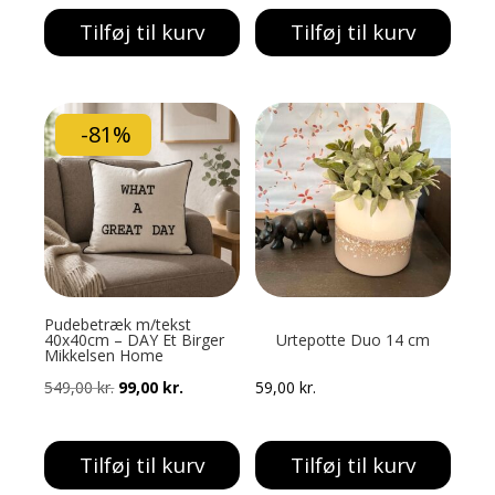
Tilføj til kurv
Tilføj til kurv
-81%
Pudebetræk m/tekst
40x40cm – DAY Et Birger
Urtepotte Duo 14 cm
Mikkelsen Home
Den
Den
549,00
kr.
99,00
kr.
59,00
kr.
oprindelige
aktuelle
pris
pris
Tilføj til kurv
Tilføj til kurv
var:
er: