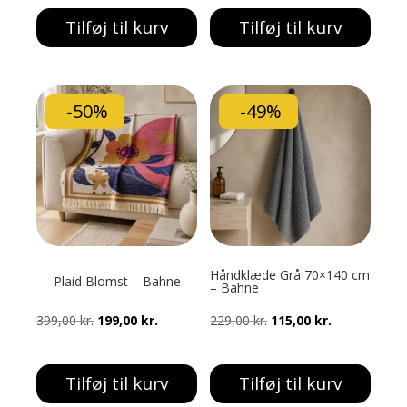
pris
pris
pris
pris
Tilføj til kurv
Tilføj til kurv
var:
er:
var:
er:
199,00 kr..
99,00 kr..
399,00 kr..
199,00 kr..
-50%
-49%
Håndklæde Grå 70×140 cm
Plaid Blomst – Bahne
– Bahne
Den
Den
Den
Den
399,00
kr.
199,00
kr.
229,00
kr.
115,00
kr.
oprindelige
aktuelle
oprindelige
aktuelle
pris
pris
pris
pris
Tilføj til kurv
Tilføj til kurv
var:
er:
var:
er: