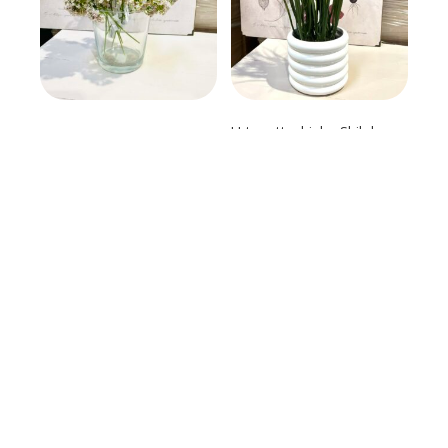
Urtepotteskjuler Shiloh
Vase Klar
Hvid
39,00
kr.
79,00
kr.
Tilføj til kurv
Tilføj til kurv
-11%