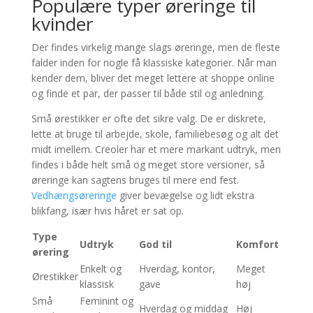
Populære typer øreringe til
kvinder
Der findes virkelig mange slags øreringe, men de fleste
falder inden for nogle få klassiske kategorier. Når man
kender dem, bliver det meget lettere at shoppe online
og finde et par, der passer til både stil og anledning.
Små ørestikker er ofte det sikre valg. De er diskrete,
lette at bruge til arbejde, skole, familiebesøg og alt det
midt imellem. Creoler har et mere markant udtryk, men
findes i både helt små og meget store versioner, så
øreringe kan sagtens bruges til mere end fest.
Vedhængsøreringe
giver bevægelse og lidt ekstra
blikfang, især hvis håret er sat op.
Type
Udtryk
God til
Komfort
ørering
Enkelt og
Hverdag, kontor,
Meget
Ørestikker
klassisk
gave
høj
Små
Feminint og
Hverdag og middag
Høj