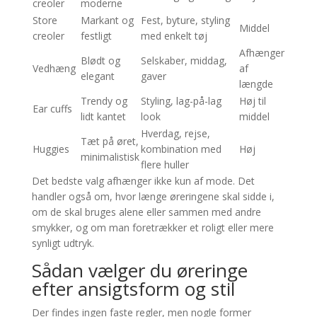
creoler
moderne
Store
Markant og
Fest, byture, styling
Middel
creoler
festligt
med enkelt tøj
Afhænger
Blødt og
Selskaber, middag,
Vedhæng
af
elegant
gaver
længde
Trendy og
Styling, lag-på-lag
Høj til
Ear cuffs
lidt kantet
look
middel
Hverdag, rejse,
Tæt på øret,
Huggies
kombination med
Høj
minimalistisk
flere huller
Det bedste valg afhænger ikke kun af mode. Det
handler også om, hvor længe øreringene skal sidde i,
om de skal bruges alene eller sammen med andre
smykker, og om man foretrækker et roligt eller mere
synligt udtryk.
Sådan vælger du øreringe
efter ansigtsform og stil
Der findes ingen faste regler, men nogle former