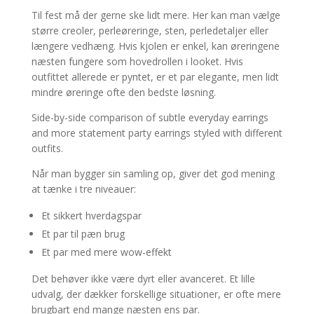
Til fest må der gerne ske lidt mere. Her kan man vælge
større creoler, perleøreringe, sten, perledetaljer eller
længere vedhæng. Hvis kjolen er enkel, kan øreringene
næsten fungere som hovedrollen i looket. Hvis
outfittet allerede er pyntet, er et par elegante, men lidt
mindre øreringe ofte den bedste løsning.
Side-by-side comparison of subtle everyday earrings
and more statement party earrings styled with different
outfits.
Når man bygger sin samling op, giver det god mening
at tænke i tre niveauer:
Et sikkert hverdagspar
Et par til pæn brug
Et par med mere wow-effekt
Det behøver ikke være dyrt eller avanceret. Et lille
udvalg, der dækker forskellige situationer, er ofte mere
brugbart end mange næsten ens par.