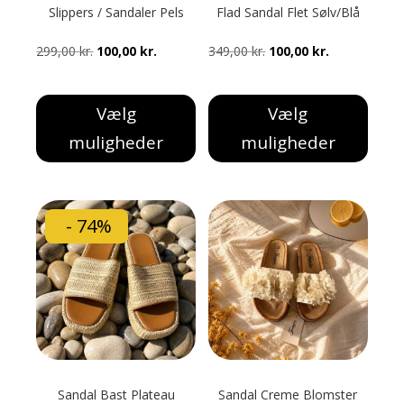
varesiden
varesiden
Slippers / Sandaler Pels
Flad Sandal Flet Sølv/Blå
Den
Den
Den
Den
299,00
kr.
100,00
kr.
349,00
kr.
100,00
kr.
oprindelige
aktuelle
oprindelige
aktuelle
pris
pris
pris
pris
Vælg
Vælg
var:
er:
var:
er:
muligheder
muligheder
299,00 kr..
100,00 kr..
349,00 kr..
100,00 kr..
Dette
Dette
vare
vare
har
har
- 74%
flere
flere
varianter.
varianter.
Mulighederne
Mulighederne
kan
kan
vælges
vælges
på
på
varesiden
varesiden
Sandal Bast Plateau
Sandal Creme Blomster