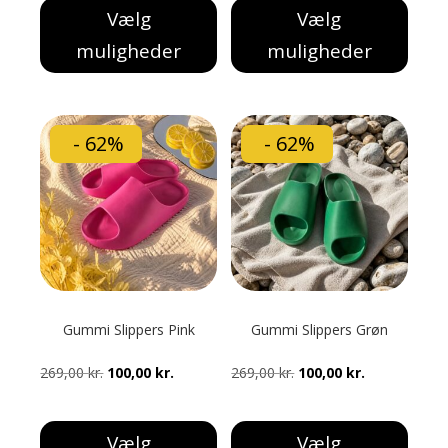
Vælg
Vælg
var:
er:
var:
er:
muligheder
muligheder
299,00 kr..
100,00 kr..
299,00 kr..
100,00 kr..
Dette
Dette
vare
vare
har
har
- 62%
- 62%
flere
flere
varianter.
varianter.
Mulighederne
Mulighederne
kan
kan
vælges
vælges
på
på
varesiden
varesiden
Gummi Slippers Pink
Gummi Slippers Grøn
Den
Den
Den
Den
269,00
kr.
100,00
kr.
269,00
kr.
100,00
kr.
oprindelige
aktuelle
oprindelige
aktuelle
pris
pris
pris
pris
Vælg
Vælg