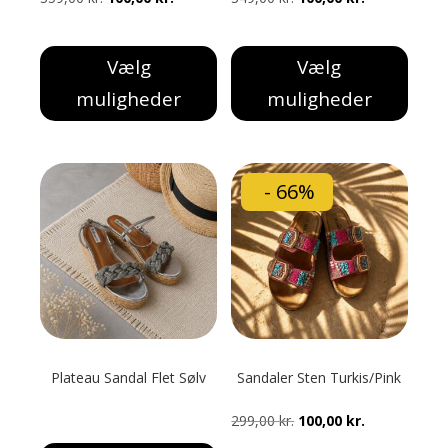
oprindelige
aktuelle
oprindelige
aktuelle
pris
pris
pris
pris
Vælg
Vælg
var:
er:
var:
er:
muligheder
muligheder
359,00 kr..
100,00 kr..
349,00 kr..
100,00 kr..
Dette
Dette
vare
vare
har
har
- 66%
flere
flere
varianter.
varianter.
Mulighederne
Mulighederne
kan
kan
vælges
vælges
på
på
varesiden
varesiden
Plateau Sandal Flet Sølv
Sandaler Sten Turkis/Pink
Den
Den
299,00
kr.
100,00
kr.
oprindelige
aktuelle