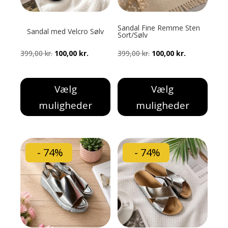
på
varesiden
Sandal Fine Remme Sten
Sandal med Velcro Sølv
Sort/Sølv
Den
Den
Den
Den
399,00
kr.
100,00
kr.
399,00
kr.
100,00
kr.
oprindelige
aktuelle
oprindelige
aktuelle
pris
pris
pris
pris
Vælg
Vælg
var:
er:
var:
er:
muligheder
muligheder
399,00 kr..
100,00 kr..
399,00 kr..
100,00 kr..
Dette
Dette
vare
vare
har
har
- 74%
- 74%
flere
flere
varianter.
varianter.
Mulighederne
Mulighederne
kan
kan
vælges
vælges
på
på