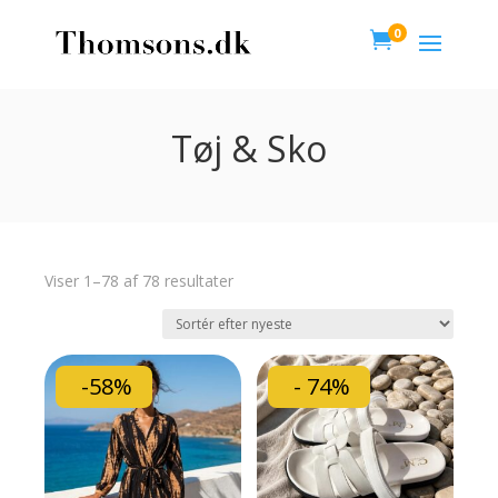
0

Tøj & Sko
Viser 1–78 af 78 resultater
-58%
- 74%