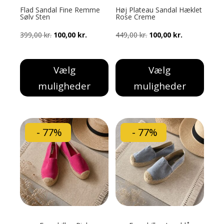
varesiden
varesiden
Flad Sandal Fine Remme
Høj Plateau Sandal Hæklet
Sølv Sten
Rose Creme
Den
Den
Den
Den
399,00
kr.
100,00
kr.
449,00
kr.
100,00
kr.
oprindelige
aktuelle
oprindelige
aktuelle
pris
pris
pris
pris
Vælg
Vælg
var:
er:
var:
er:
muligheder
muligheder
399,00 kr..
100,00 kr..
449,00 kr..
100,00 kr..
Dette
Dette
vare
vare
har
har
- 77%
- 77%
flere
flere
varianter.
varianter.
Mulighederne
Mulighederne
kan
kan
vælges
vælges
på
på
varesiden
varesiden