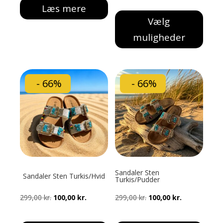
Læs mere
pris
pris
Vælg
var:
er:
muligheder
299,00 kr..
100,00 kr..
Dette
vare
har
- 66%
- 66%
flere
varianter.
Mulighederne
kan
vælges
på
varesiden
Sandaler Sten
Sandaler Sten Turkis/Hvid
Turkis/Pudder
Den
Den
Den
Den
299,00
kr.
100,00
kr.
299,00
kr.
100,00
kr.
oprindelige
aktuelle
oprindelige
aktuelle
pris
pris
pris
pris