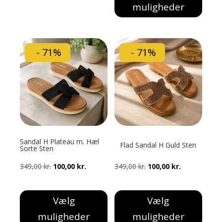
muligheder
399,00 kr..
100,00 kr..
Dette
vare
har
- 71%
- 71%
flere
varianter.
Mulighederne
kan
vælges
på
varesiden
Sandal H Plateau m. Hæl
Flad Sandal H Guld Sten
Sorte Sten
Den
Den
Den
Den
349,00
kr.
100,00
kr.
349,00
kr.
100,00
kr.
oprindelige
aktuelle
oprindelige
aktuelle
pris
pris
pris
pris
Vælg
Vælg
var:
er:
var:
er:
muligheder
muligheder
349,00 kr..
100,00 kr..
349,00 kr..
100,00 kr..