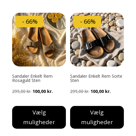
Dette
Dette
vare
vare
har
har
- 66%
- 66%
flere
flere
varianter.
varianter.
Mulighederne
Mulighederne
kan
kan
vælges
vælges
på
på
varesiden
varesiden
Sandaler Enkelt Rem
Sandaler Enkelt Rem Sorte
Rosaguld Sten
Sten
Den
Den
Den
Den
299,00
kr.
100,00
kr.
299,00
kr.
100,00
kr.
oprindelige
aktuelle
oprindelige
aktuelle
pris
pris
pris
pris
Vælg
Vælg
var:
er:
var:
er:
muligheder
muligheder
299,00 kr..
100,00 kr..
299,00 kr..
100,00 kr..
Dette
Dette