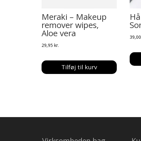
Meraki – Makeup
Hå
remover wipes,
So
Aloe vera
39,0
29,95
kr.
Tilføj til kurv
Virksomheden bag
Ku