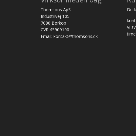
Thomsons ApS
Du ka
Industrivej 105
kon
7080 Børkop
Vi s
CVR 45909190
time
Email: kontakt@thomsons.dk