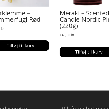
rklemme –
Meraki – Scente
mmerfugl Rød
Candle Nordic Pi
(220g)
0
kr.
149,00
kr.
Tilføj til kurv
Tilføj til kurv
ndeservice
Vilkår og betingel