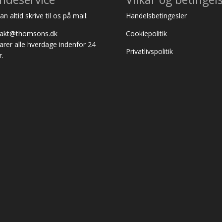
n altid skrive til os på mail:
Handelsbetingesler
takt@thomsons.dk
Cookiepolitik
varer alle hverdage indenfor 24
Privatlivspolitik
r.