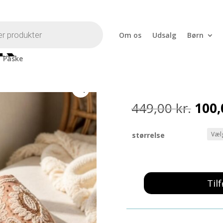
Om os
Udsalg
Børn
Påske
deri
Espadrillos 
Den
449,00
kr.
100
opri
pris
størrelse
var:
449,0
Tilf
Espadrillos
Rosa
Broderi
antal