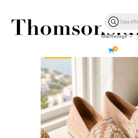
Products
search
Mærkedage
Hjem
/
Livsstil
/
Tøj & Sko
/ Espadrillos Rosa Bro
0

- 77%