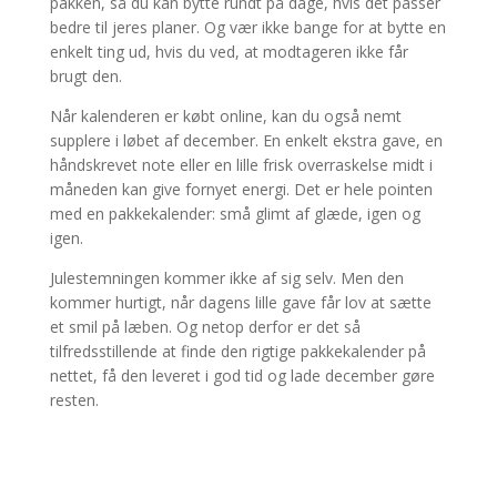
pakken, så du kan bytte rundt på dage, hvis det passer
bedre til jeres planer. Og vær ikke bange for at bytte en
enkelt ting ud, hvis du ved, at modtageren ikke får
brugt den.
Når kalenderen er købt online, kan du også nemt
supplere i løbet af december. En enkelt ekstra gave, en
håndskrevet note eller en lille frisk overraskelse midt i
måneden kan give fornyet energi. Det er hele pointen
med en pakkekalender: små glimt af glæde, igen og
igen.
Julestemningen kommer ikke af sig selv. Men den
kommer hurtigt, når dagens lille gave får lov at sætte
et smil på læben. Og netop derfor er det så
tilfredsstillende at finde den rigtige pakkekalender på
nettet, få den leveret i god tid og lade december gøre
resten.