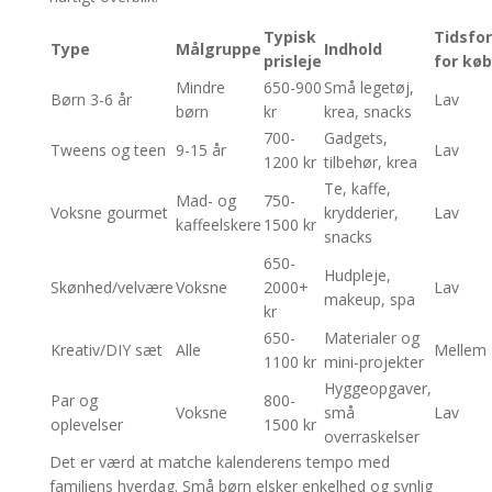
Typisk
Tidsfo
Type
Målgruppe
Indhold
prisleje
for køb
Mindre
650-900
Små legetøj,
Børn 3-6 år
Lav
børn
kr
krea, snacks
700-
Gadgets,
Tweens og teen
9-15 år
Lav
1200 kr
tilbehør, krea
Te, kaffe,
Mad- og
750-
Voksne gourmet
krydderier,
Lav
kaffeelskere
1500 kr
snacks
650-
Hudpleje,
Skønhed/velvære
Voksne
2000+
Lav
makeup, spa
kr
650-
Materialer og
Kreativ/DIY sæt
Alle
Mellem
1100 kr
mini-projekter
Hyggeopgaver,
Par og
800-
Voksne
små
Lav
oplevelser
1500 kr
overraskelser
Det er værd at matche kalenderens tempo med
familiens hverdag. Små børn elsker enkelhed og synlig