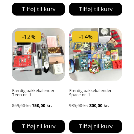
pris
pris
pris
pris
Tilføj til kurv
Tilføj til kurv
var:
er:
var:
er:
866,00 kr..
700,00 kr..
1.391,00 kr..
1.000,00 k
-12%
-14%
Færdig pakkekalender
Færdig pakkekalender
Teen nr. 1
Space nr. 1
Den
Den
Den
Den
859,00
kr.
750,00
kr.
935,00
kr.
800,00
kr.
oprindelige
aktuelle
oprindelige
aktuelle
pris
pris
pris
pris
Tilføj til kurv
Tilføj til kurv
var:
er:
var:
er: