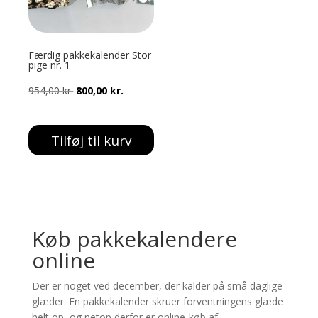
Færdig pakkekalender Stor
pige nr. 1
Den
Den
954,00
kr.
800,00
kr.
oprindelige
aktuelle
pris
pris
Tilføj til kurv
var:
er:
954,00 kr..
800,00 kr..
Køb pakkekalendere
online
Der er noget ved december, der kalder på små daglige
glæder. En pakkekalender skruer forventningens glæde
helt op, og netop derfor er online-køb af