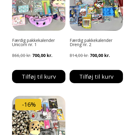
Færdig pakkekalender
Færdig pakkekalender
Unicorn nr. 1
Dreng nr. 2
Den
Den
Den
Den
866,00
kr.
700,00
kr.
814,00
kr.
700,00
kr.
oprindelige
aktuelle
oprindelige
aktuelle
pris
pris
pris
pris
Tilføj til kurv
Tilføj til kurv
var:
er:
var:
er:
866,00 kr..
700,00 kr..
814,00 kr..
700,00 kr..
-16%