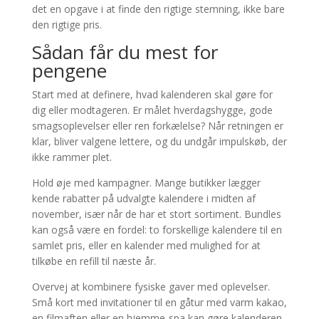
det en opgave i at finde den rigtige stemning, ikke bare
den rigtige pris.
Sådan får du mest for
pengene
Start med at definere, hvad kalenderen skal gøre for
dig eller modtageren. Er målet hverdagshygge, gode
smagsoplevelser eller ren forkælelse? Når retningen er
klar, bliver valgene lettere, og du undgår impulskøb, der
ikke rammer plet.
Hold øje med kampagner. Mange butikker lægger
kende rabatter på udvalgte kalendere i midten af
november, især når de har et stort sortiment. Bundles
kan også være en fordel: to forskellige kalendere til en
samlet pris, eller en kalender med mulighed for at
tilkøbe en refill til næste år.
Overvej at kombinere fysiske gaver med oplevelser.
Små kort med invitationer til en gåtur med varm kakao,
en filmaften eller en hjemme-spa kan gøre kalenderen