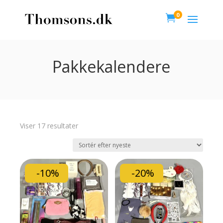
0

Pakkekalendere
Sorteret
Viser 17 resultater
efter
seneste
-10%
-20%