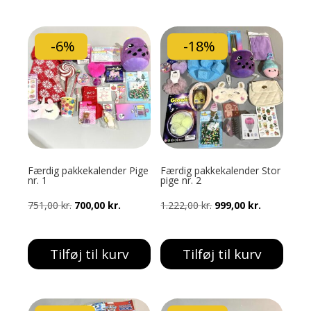
859,00 kr..
750,00 kr..
935,00 kr..
800,00 kr..
-6%
-18%
Færdig pakkekalender Pige
Færdig pakkekalender Stor
nr. 1
pige nr. 2
Den
Den
Den
Den
751,00
kr.
700,00
kr.
1.222,00
kr.
999,00
kr.
oprindelige
aktuelle
oprindelige
aktuelle
pris
pris
pris
pris
Tilføj til kurv
Tilføj til kurv
var:
er:
var:
er:
751,00 kr..
700,00 kr..
1.222,00 kr..
999,00 kr..