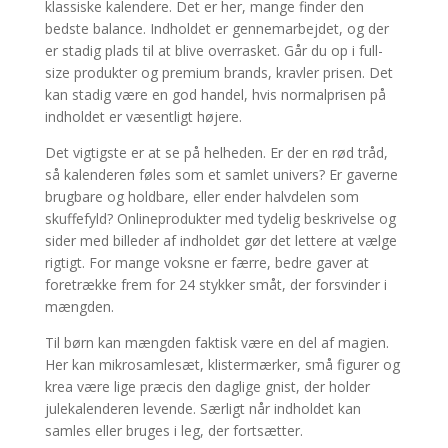
klassiske kalendere. Det er her, mange finder den
bedste balance. Indholdet er gennemarbejdet, og der
er stadig plads til at blive overrasket. Går du op i full-
size produkter og premium brands, kravler prisen. Det
kan stadig være en god handel, hvis normalprisen på
indholdet er væsentligt højere.
Det vigtigste er at se på helheden. Er der en rød tråd,
så kalenderen føles som et samlet univers? Er gaverne
brugbare og holdbare, eller ender halvdelen som
skuffefyld? Onlineprodukter med tydelig beskrivelse og
sider med billeder af indholdet gør det lettere at vælge
rigtigt. For mange voksne er færre, bedre gaver at
foretrække frem for 24 stykker småt, der forsvinder i
mængden.
Til børn kan mængden faktisk være en del af magien.
Her kan mikrosamlesæt, klistermærker, små figurer og
krea være lige præcis den daglige gnist, der holder
julekalenderen levende. Særligt når indholdet kan
samles eller bruges i leg, der fortsætter.