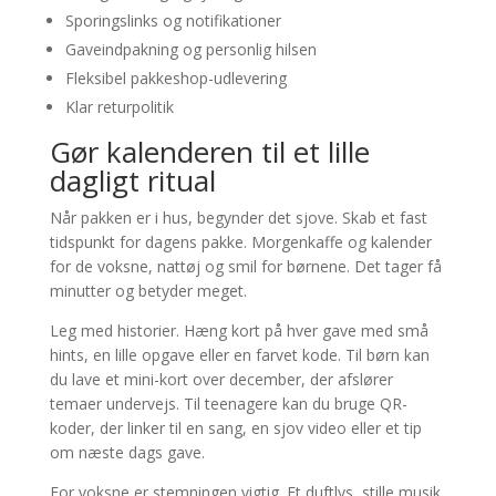
Sporingslinks og notifikationer
Gaveindpakning og personlig hilsen
Fleksibel pakkeshop-udlevering
Klar returpolitik
Gør kalenderen til et lille
dagligt ritual
Når pakken er i hus, begynder det sjove. Skab et fast
tidspunkt for dagens pakke. Morgenkaffe og kalender
for de voksne, nattøj og smil for børnene. Det tager få
minutter og betyder meget.
Leg med historier. Hæng kort på hver gave med små
hints, en lille opgave eller en farvet kode. Til børn kan
du lave et mini-kort over december, der afslører
temaer undervejs. Til teenagere kan du bruge QR-
koder, der linker til en sang, en sjov video eller et tip
om næste dags gave.
For voksne er stemningen vigtig. Et duftlys, stille musik