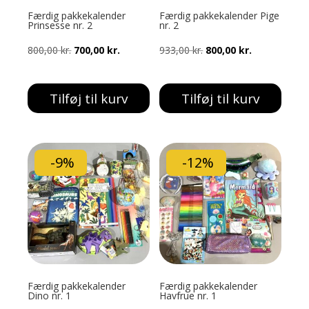
Færdig pakkekalender
Færdig pakkekalender Pige
Prinsesse nr. 2
nr. 2
Den
Den
Den
Den
800,00
kr.
700,00
kr.
933,00
kr.
800,00
kr.
oprindelige
aktuelle
oprindelige
aktuelle
pris
pris
pris
pris
Tilføj til kurv
Tilføj til kurv
var:
er:
var:
er:
800,00 kr..
700,00 kr..
933,00 kr..
800,00 kr..
-9%
-12%
Færdig pakkekalender
Færdig pakkekalender
Dino nr. 1
Havfrue nr. 1