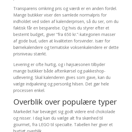
Transparens omkring pris og værdi er en anden fordel.
Mange butikker viser den samlede normalpris for
indholdet ved siden af kalenderprisen, så du ser, om du
faktisk får en besparelse. Og hvis du styrer efter et
bestemt budget, giver “fra 650 kr.”-kategorien masser
af gode bud, uden at kvaliteten forsvinder. Især for
børnekalendere og tematiske voksenkalendere er dette
prisniveau stærkt.
Levering er ofte hurtig, og i højsæsonen tilbyder
mange butikker både aftenkørsel og pakkeshop-
udlevering. Skal kalenderen gives som gave, kan du
vælge indpakning og personlig hilsen. Det gør hele
processen enkel.
Overblik over populære typer
Markedet har bevæget sig godt videre end chokolade
og nisser. I dag kan du vælge alt fra skønhed til
gourmet, fra LEGO til specialte. Tabellen her giver et
hurtigt overblik.