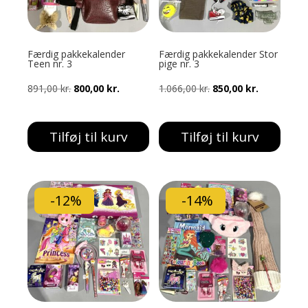
Færdig pakkekalender
Færdig pakkekalender Stor
Teen nr. 3
pige nr. 3
Den
Den
Den
Den
891,00
kr.
800,00
kr.
1.066,00
kr.
850,00
kr.
oprindelige
aktuelle
oprindelige
aktuelle
pris
pris
pris
pris
Tilføj til kurv
Tilføj til kurv
var:
er:
var:
er:
891,00 kr..
800,00 kr..
1.066,00 kr..
850,00 kr..
-12%
-14%