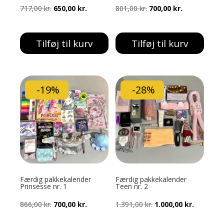
Den
Den
Den
Den
717,00
kr.
650,00
kr.
801,00
kr.
700,00
kr.
oprindelige
aktuelle
oprindelige
aktuelle
pris
pris
pris
pris
Tilføj til kurv
Tilføj til kurv
var:
er:
var:
er:
717,00 kr..
650,00 kr..
801,00 kr..
700,00 kr..
-19%
-28%
Færdig pakkekalender
Færdig pakkekalender
Prinsesse nr. 1
Teen nr. 2
Den
Den
Den
Den
866,00
kr.
700,00
kr.
1.391,00
kr.
1.000,00
kr.
oprindelige
aktuelle
oprindelige
aktuelle