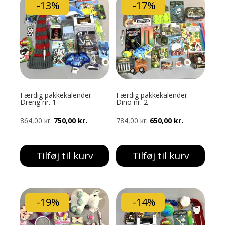
-13%
-17%
Færdig pakkekalender
Færdig pakkekalender
Dreng nr. 1
Dino nr. 2
Den
Den
Den
Den
864,00
kr.
750,00
kr.
784,00
kr.
650,00
kr.
oprindelige
aktuelle
oprindelige
aktuelle
pris
pris
pris
pris
Tilføj til kurv
Tilføj til kurv
var:
er:
var:
er:
864,00 kr..
750,00 kr..
784,00 kr..
650,00 kr..
-19%
-14%