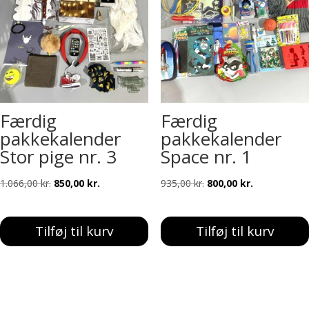
Færdig
Færdig
pakkekalender
pakkekalender
Stor pige nr. 3
Space nr. 1
Den
Den
Den
Den
1.066,00
kr.
850,00
kr.
935,00
kr.
800,00
kr.
oprindelige
aktuelle
oprindelige
aktuelle
pris
pris
pris
pris
Tilføj til kurv
Tilføj til kurv
var:
er:
var:
er:
1.066,00 kr..
850,00 kr..
935,00 kr..
800,00 kr..