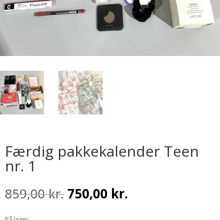
Færdig pakkekalender Teen
nr. 1
Den
Den
859,00
kr.
750,00
kr.
oprindelige
aktuelle
pris
pris
På lager