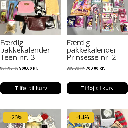
Færdig
Færdig
pakkekalender
pakkekalender
Teen nr. 3
Prinsesse nr. 2
Den
Den
Den
Den
891,00
kr.
800,00
kr.
800,00
kr.
700,00
kr.
oprindelige
aktuelle
oprindelige
aktuelle
pris
pris
pris
pris
Tilføj til kurv
Tilføj til kurv
var:
er:
var:
er:
891,00 kr..
800,00 kr..
800,00 kr..
700,00 kr..
-20%
-14%