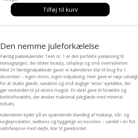
var:
er:
859,00 kr..
750,00 kr..
Tilføj til kurv
Færdig
pakkekalender
Teen
nr.
1
Den nemme juleforkælelse
antal
Færdig pakkekalender Teen nr. 1 er den perfekte juleløsning til
teenagepigen, der elsker beauty, selvpleje og små overraskelser.
Med 24 færdigindpakkede gaver er kalenderen klar til brug fra 1.
december – ingen stress, ingen indpakning. Hver gave er nøje udvalgt
for at skabe glæde, variation og små daglige “wow”-øjeblikke, der
gør ventetiden til jul ekstra magisk. En ideel gave til forældre og
bedsteforældre, der ønsker maksimal juleglæde med minimal
indsats.
Kalenderen byder på en spændende blanding af makeup, hår- og
negleprodukter, wellness og hyggelige accessories – samlet i en flot
cellofanpose med sløjfe, klar til gavebordet.