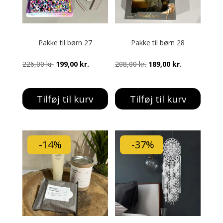
Pakke til børn 27
Pakke til børn 28
Den
Den
Den
Den
226,00
kr.
199,00
kr.
208,00
kr.
189,00
kr.
oprindelige
aktuelle
oprindelige
aktuelle
pris
pris
pris
pris
Tilføj til kurv
Tilføj til kurv
var:
er:
var:
er:
226,00 kr..
199,00 kr..
208,00 kr..
189,00 kr..
-14%
-37%