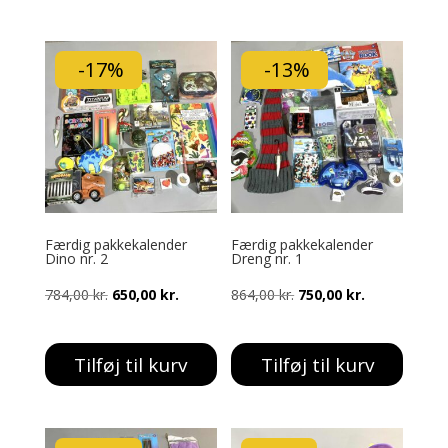
211,00 kr..
189,00 kr..
183,00 kr..
169,00 kr..
-17%
-13%
Færdig pakkekalender
Færdig pakkekalender
Dino nr. 2
Dreng nr. 1
Den
Den
Den
Den
784,00
kr.
650,00
kr.
864,00
kr.
750,00
kr.
oprindelige
aktuelle
oprindelige
aktuelle
pris
pris
pris
pris
Tilføj til kurv
Tilføj til kurv
var:
er:
var:
er:
784,00 kr..
650,00 kr..
864,00 kr..
750,00 kr..