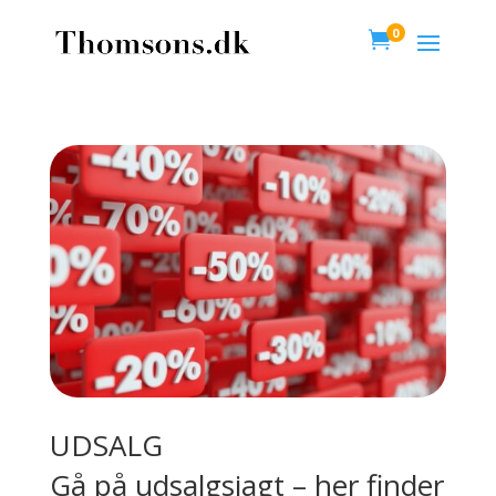
0

UDSALG
Gå på udsalgsjagt – her finder