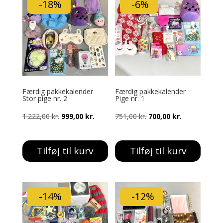
-18%
-6%
Færdig pakkekalender
Færdig pakkekalender
Stor pige nr. 2
Pige nr. 1
Den
Den
Den
Den
1.222,00
kr.
999,00
kr.
751,00
kr.
700,00
kr.
oprindelige
aktuelle
oprindelige
aktuelle
pris
pris
pris
pris
Tilføj til kurv
Tilføj til kurv
var:
er:
var:
er:
1.222,00 kr..
999,00 kr..
751,00 kr..
700,00 kr..
-14%
-12%