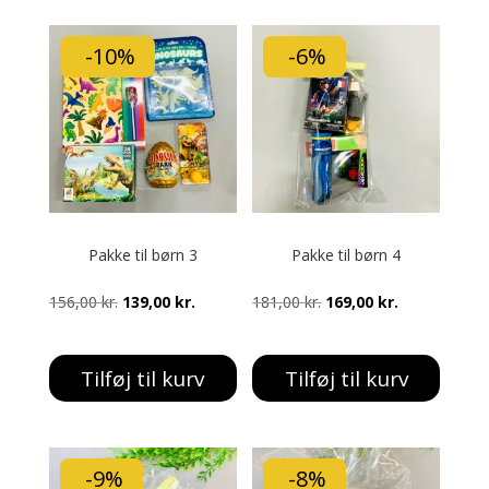
-10%
-6%
Pakke til børn 3
Pakke til børn 4
Den
Den
Den
Den
156,00
kr.
139,00
kr.
181,00
kr.
169,00
kr.
oprindelige
aktuelle
oprindelige
aktuelle
pris
pris
pris
pris
Tilføj til kurv
Tilføj til kurv
var:
er:
var:
er:
156,00 kr..
139,00 kr..
181,00 kr..
169,00 kr..
-9%
-8%