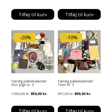
oprindelige
aktuelle
oprindelige
aktuelle
pris
pris
pris
pris
Tilføj til kurv
Tilføj til kurv
var:
er:
var:
er:
933,00 kr..
800,00 kr..
800,00 kr..
700,00 kr..
-20%
-10%
Færdig pakkekalender
Færdig pakkekalender
Stor pige nr. 3
Teen nr. 3
Den
Den
Den
Den
1.066,00
kr.
850,00
kr.
891,00
kr.
800,00
kr.
oprindelige
aktuelle
oprindelige
aktuelle
pris
pris
pris
pris
Tilføj til kurv
Tilføj til kurv