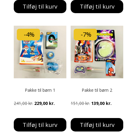
pris
pris
pris
pris
Tilføj til kurv
Tilføj til kurv
var:
er:
var:
er:
954,00 kr..
800,00 kr..
814,00 kr..
700,00 kr..
-4%
-7%
Pakke til børn 1
Pakke til børn 2
Den
Den
Den
Den
241,00
kr.
229,00
kr.
151,00
kr.
139,00
kr.
oprindelige
aktuelle
oprindelige
aktuelle
pris
pris
pris
pris
Tilføj til kurv
Tilføj til kurv
var:
er:
var:
er:
241,00 kr..
229,00 kr..
151,00 kr..
139,00 kr..