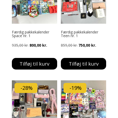
Færdig pakkekalender
Færdig pakkekalender
Space nr. 1
Teen nr. 1
Den
Den
Den
Den
935,00
kr.
800,00
kr.
859,00
kr.
750,00
kr.
oprindelige
aktuelle
oprindelige
aktuelle
pris
pris
pris
pris
Tilføj til kurv
Tilføj til kurv
var:
er:
var:
er:
935,00 kr..
800,00 kr..
859,00 kr..
750,00 kr..
-28%
-19%