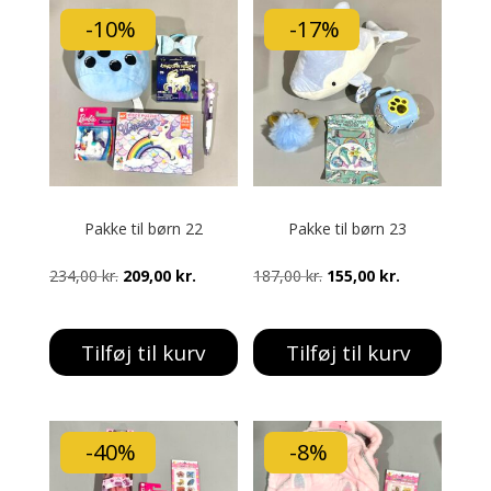
-10%
-17%
Pakke til børn 22
Pakke til børn 23
Den
Den
Den
Den
234,00
kr.
209,00
kr.
187,00
kr.
155,00
kr.
oprindelige
aktuelle
oprindelige
aktuelle
pris
pris
pris
pris
Tilføj til kurv
Tilføj til kurv
var:
er:
var:
er:
234,00 kr..
209,00 kr..
187,00 kr..
155,00 kr..
-40%
-8%