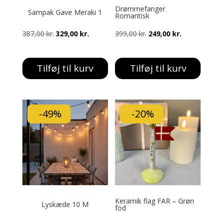
Drømmefanger
Sampak Gave Meraki 1
Romantisk
Den
Den
Den
Den
387,00
kr.
329,00
kr.
399,00
kr.
249,00
kr.
oprindelige
aktuelle
oprindelige
aktuelle
pris
pris
pris
pris
Tilføj til kurv
Tilføj til kurv
var:
er:
var:
er:
387,00 kr..
329,00 kr..
399,00 kr..
249,00 kr..
-49%
-20%
Keramik flag FAR – Grøn
Lyskæde 10 M
fod