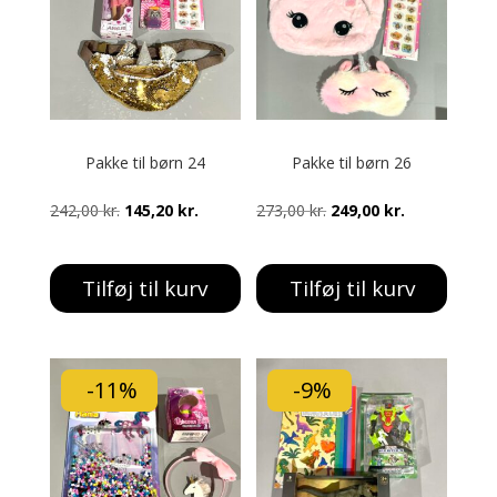
Pakke til børn 24
Pakke til børn 26
Den
Den
Den
Den
242,00
kr.
145,20
kr.
273,00
kr.
249,00
kr.
oprindelige
aktuelle
oprindelige
aktuelle
pris
pris
pris
pris
Tilføj til kurv
Tilføj til kurv
var:
er:
var:
er:
242,00 kr..
145,20 kr..
273,00 kr..
249,00 kr..
-11%
-9%