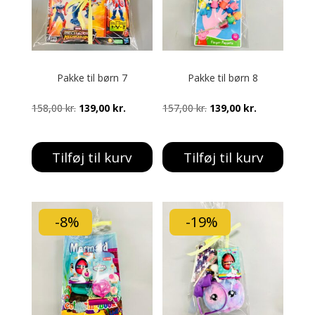
Pakke til børn 7
Pakke til børn 8
Den
Den
Den
Den
158,00
kr.
139,00
kr.
157,00
kr.
139,00
kr.
oprindelige
aktuelle
oprindelige
aktuelle
pris
pris
pris
pris
Tilføj til kurv
Tilføj til kurv
var:
er:
var:
er:
158,00 kr..
139,00 kr..
157,00 kr..
139,00 kr..
-8%
-19%