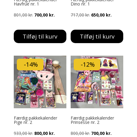
Havfrue nr. 1
Dino nr. 1
Den
Den
Den
Den
801,00
kr.
700,00
kr.
717,00
kr.
650,00
kr.
oprindelige
aktuelle
oprindelige
aktuelle
pris
pris
pris
pris
Tilføj til kurv
Tilføj til kurv
var:
er:
var:
er:
801,00 kr..
700,00 kr..
717,00 kr..
650,00 kr..
-14%
-12%
Færdig pakkekalender
Færdig pakkekalender
Pige nr. 2
Prinsesse nr. 2
Den
Den
Den
Den
933,00
kr.
800,00
kr.
800,00
kr.
700,00
kr.