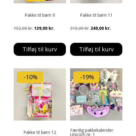
Pakke til børn 9
Pakke til børn 11
Den
Den
Den
Den
152,00
kr.
139,00
kr.
310,00
kr.
249,00
kr.
oprindelige
aktuelle
oprindelige
aktuelle
pris
pris
pris
pris
Tilføj til kurv
Tilføj til kurv
var:
er:
var:
er:
152,00 kr..
139,00 kr..
310,00 kr..
249,00 kr..
-10%
-19%
Færdig pakkekalender
Pakke til børn 12
Unicorn nr. 1