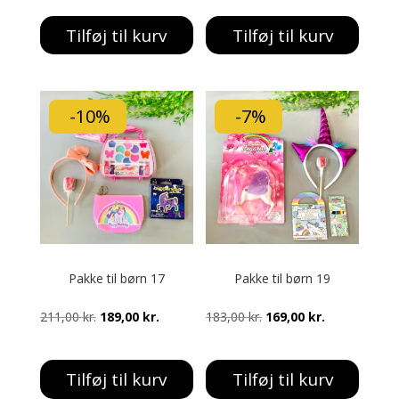
pris
pris
pris
pris
Tilføj til kurv
Tilføj til kurv
var:
er:
var:
er:
257,00 kr..
239,00 kr..
261,00 kr..
239,00 kr..
-10%
-7%
Pakke til børn 17
Pakke til børn 19
Den
Den
Den
Den
211,00
kr.
189,00
kr.
183,00
kr.
169,00
kr.
oprindelige
aktuelle
oprindelige
aktuelle
pris
pris
pris
pris
Tilføj til kurv
Tilføj til kurv
var:
er:
var:
er: