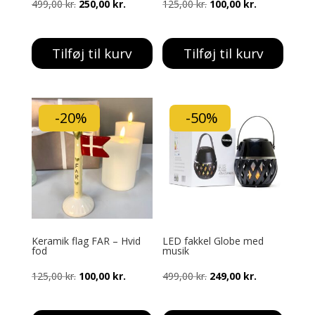
Den
Den
Den
Den
499,00
kr.
250,00
kr.
125,00
kr.
100,00
kr.
oprindelige
aktuelle
oprindelige
aktuelle
pris
pris
pris
pris
Tilføj til kurv
Tilføj til kurv
var:
er:
var:
er:
499,00 kr..
250,00 kr..
125,00 kr..
100,00 kr..
-20%
-50%
Keramik flag FAR – Hvid
LED fakkel Globe med
fod
musik
Den
Den
Den
Den
125,00
kr.
100,00
kr.
499,00
kr.
249,00
kr.
oprindelige
aktuelle
oprindelige
aktuelle
pris
pris
pris
pris