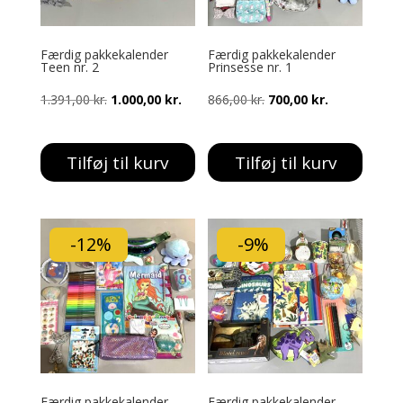
Færdig pakkekalender
Færdig pakkekalender
Teen nr. 2
Prinsesse nr. 1
Den
Den
Den
Den
1.391,00
kr.
1.000,00
kr.
866,00
kr.
700,00
kr.
oprindelige
aktuelle
oprindelige
aktuelle
pris
pris
pris
pris
Tilføj til kurv
Tilføj til kurv
var:
er:
var:
er:
1.391,00 kr..
1.000,00 kr..
866,00 kr..
700,00 kr..
-12%
-9%
Færdig pakkekalender
Færdig pakkekalender