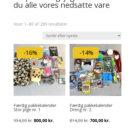
du alle vores nedsatte vare
Viser 1–80 af 289 resultater
-16%
-14%
Færdig pakkekalender
Færdig pakkekalender
Stor pige nr. 1
Dreng nr. 2
Den
Den
Den
Den
954,00
kr.
800,00
kr.
814,00
kr.
700,00
kr.
oprindelige
aktuelle
oprindelige
aktuelle