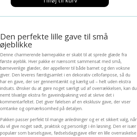
241,00 kr..
229,00 kr..
Tilføj til kurv
Pakke
til
børn
1
antal
Den perfekte lille gave til små
øjeblikke
Denne charmerende børnepakke er skabt til at sprede glæde fra
første øjeblik. Hver pakke er nænsomt sammensat med små,
børnevenlige glæder, der appellerer til både barnet og den voksne
giver. Den leveres færdigsamlet i en dekorativ cellofanpose, så du
har en gave, der ser gennemtænkt og kærlig ud – helt uden ekstra
indsats. Ønsker du at gøre noget særligt ud af overrækkelsen, kan du
nemt tilvælge ekstra fin gaveindpakning ved at skrive det i
kommentarfeltet. Det giver følelsen af en eksklusiv gave, der viser
omtanke og opmærksomhed på detaljen.
Pakken passer perfekt til mange anledninger og er et sikkert valg, når
du vil give noget sødt, praktisk og personligt i én løsning. Den er især
populær som barselsgave, fødselsdagsgave eller en lille overraskelse