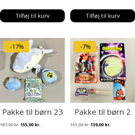
oprindelige
aktuelle
oprindelige
aktuelle
pris
pris
pris
pris
Tilføj til kurv
Tilføj til kurv
var:
er:
var:
er:
257,00 kr..
239,00 kr..
273,00 kr..
249,00 kr..
-17%
-7%
Pakke til børn 23
Pakke til børn 2
Den
Den
Den
Den
187,00
kr.
155,00
kr.
151,00
kr.
139,00
kr.
oprindelige
aktuelle
oprindelige
aktuelle