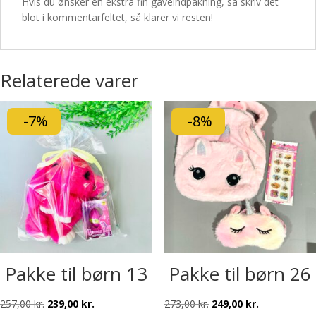
Hvis du ønsker en ekstra fin gaveindpakning, så skriv det
blot i kommentarfeltet, så klarer vi resten!
Relaterede varer
-7%
-8%
Pakke til børn 13
Pakke til børn 26
Den
Den
Den
Den
257,00
kr.
239,00
kr.
273,00
kr.
249,00
kr.