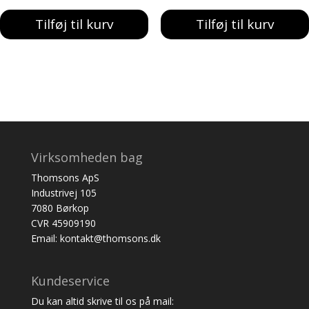
pris
pris
pris
pris
Tilføj til kurv
Tilføj til kurv
var:
er:
var:
er:
187,00 kr..
155,00 kr..
151,00 kr..
139,00 kr..
Virksomheden bag
Thomsons ApS
Industrivej 105
7080 Børkop
CVR 45909190
Email: kontakt@thomsons.dk
Kundeservice
Du kan altid skrive til os på mail: