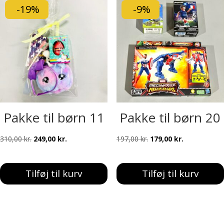
-19%
-9%
Pakke til børn 11
Pakke til børn 20
Den
Den
Den
Den
310,00
kr.
249,00
kr.
197,00
kr.
179,00
kr.
oprindelige
aktuelle
oprindelige
aktuelle
pris
pris
pris
pris
Tilføj til kurv
Tilføj til kurv
var:
er:
var:
er:
310,00 kr..
249,00 kr..
197,00 kr..
179,00 kr..