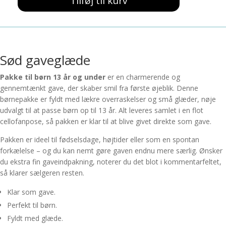
257,00 kr..
239,00 kr..
Tilføj til kurv
Pakke
til
børn
13
antal
Sød gaveglæde
Pakke til børn 13 år og under
er en charmerende og
gennemtænkt gave, der skaber smil fra første øjeblik. Denne
børnepakke er fyldt med lækre overraskelser og små glæder, nøje
udvalgt til at passe børn op til 13 år. Alt leveres samlet i en flot
cellofanpose, så pakken er klar til at blive givet direkte som gave.
Pakken er ideel til fødselsdage, højtider eller som en spontan
forkælelse – og du kan nemt gøre gaven endnu mere særlig. Ønsker
du ekstra fin gaveindpakning, noterer du det blot i kommentarfeltet,
så klarer sælgeren resten.
Klar som gave.
Perfekt til børn.
Fyldt med glæde.