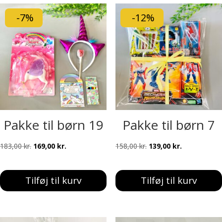
-7%
-12%
Pakke til børn 19
Pakke til børn 7
Den
Den
Den
Den
183,00
kr.
169,00
kr.
158,00
kr.
139,00
kr.
oprindelige
aktuelle
oprindelige
aktuelle
pris
pris
pris
pris
Tilføj til kurv
Tilføj til kurv
var:
er:
var:
er:
183,00 kr..
169,00 kr..
158,00 kr..
139,00 kr..