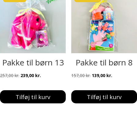
Pakke til børn 13
Pakke til børn 8
Den
Den
Den
Den
257,00
kr.
239,00
kr.
157,00
kr.
139,00
kr.
oprindelige
aktuelle
oprindelige
aktuelle
pris
pris
pris
pris
Tilføj til kurv
Tilføj til kurv
var:
er:
var:
er:
257,00 kr..
239,00 kr..
157,00 kr..
139,00 kr..