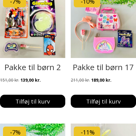
-7%
-10%
Pakke til børn 2
Pakke til børn 17
Den
Den
Den
Den
151,00
kr.
139,00
kr.
211,00
kr.
189,00
kr.
oprindelige
aktuelle
oprindelige
aktuelle
pris
pris
pris
pris
Tilføj til kurv
Tilføj til kurv
var:
er:
var:
er:
151,00 kr..
139,00 kr..
211,00 kr..
189,00 kr..
-7%
-11%