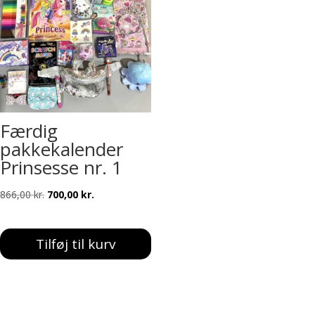
Færdig
pakkekalender
Prinsesse nr. 1
Den
Den
866,00
kr.
700,00
kr.
oprindelige
aktuelle
pris
pris
Tilføj til kurv
var:
er:
866,00 kr..
700,00 kr..