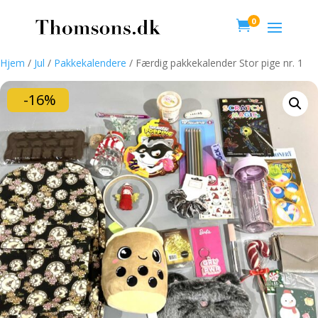
0

Hjem
/
Jul
/
Pakkekalendere
/ Færdig pakkekalender Stor pige nr. 1
-16%