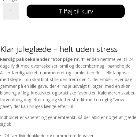
var:
er:
Færdig
954,00 kr..
800,00 kr..
Tilføj til kurv
pakkekalender
Stor
pige
nr.
1
antal
Klar juleglæde – helt uden stress
Færdig pakkekalender “Stor pige nr. 1”
er den nemme vej til 24
dage fyldt med overraskelser, smil og decembermag i børnehøjde.
Alt er færdigpakket, nummereret og samlet i en flot cellofanpose
med sløjfe – du skal blot stille den frem den 1. december. Hver dag
gemmer på en lille gave, der er nøje udvalgt til piger, med en skøn
blanding af leg, kreativitet og praktiske favoritter. Kalenderen skaber
forventning dag efter dag og slutter stærkt med en rigtig “wow-
gave”, der kan bruges længe efter jul.
Indholdet er varieret og gennemtænkt, så der altid er noget at glæde
sig til:
24 færdigindpakkede og nummererede gaver.