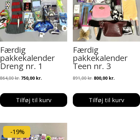
Færdig
Færdig
pakkekalender
pakkekalender
Dreng nr. 1
Teen nr. 3
Den
Den
Den
Den
864,00
kr.
750,00
kr.
891,00
kr.
800,00
kr.
oprindelige
aktuelle
oprindelige
aktuelle
pris
pris
pris
pris
Tilføj til kurv
Tilføj til kurv
var:
er:
var:
er:
864,00 kr..
750,00 kr..
891,00 kr..
800,00 kr..
-19%