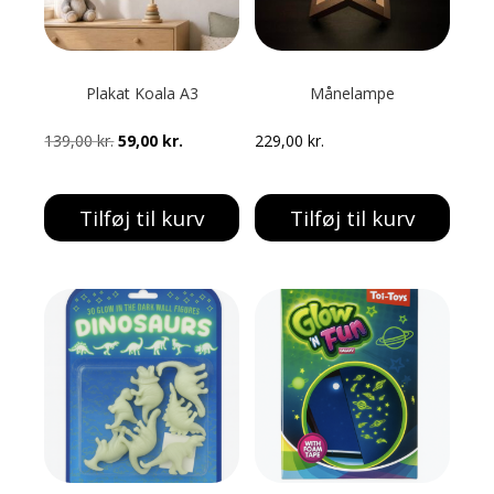
Plakat Koala A3
Månelampe
Den
Den
139,00
kr.
59,00
kr.
229,00
kr.
oprindelige
aktuelle
pris
pris
Tilføj til kurv
Tilføj til kurv
var:
er:
139,00 kr..
59,00 kr..