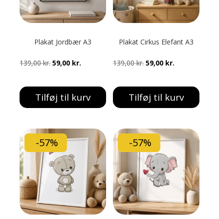
Plakat Jordbær A3
Plakat Cirkus Elefant A3
Den
Den
Den
Den
139,00
kr.
59,00
kr.
139,00
kr.
59,00
kr.
oprindelige
aktuelle
oprindelige
aktuelle
pris
pris
pris
pris
Tilføj til kurv
Tilføj til kurv
var:
er:
var:
er:
139,00 kr..
59,00 kr..
139,00 kr..
59,00 kr..
-57%
-57%