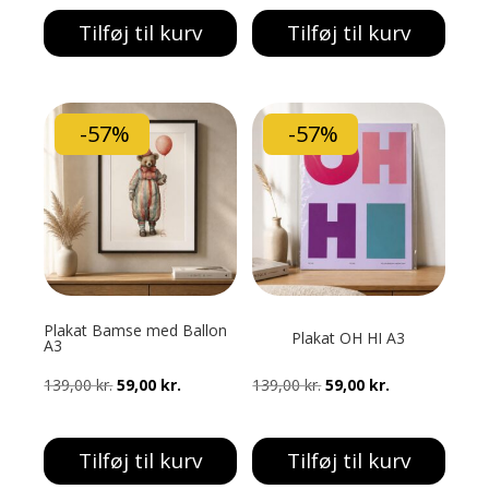
pris
pris
pris
pris
Tilføj til kurv
Tilføj til kurv
var:
er:
var:
er:
139,00 kr..
59,00 kr..
139,00 kr..
59,00 kr..
-57%
-57%
Plakat Bamse med Ballon
Plakat OH HI A3
A3
Den
Den
Den
Den
139,00
kr.
59,00
kr.
139,00
kr.
59,00
kr.
oprindelige
aktuelle
oprindelige
aktuelle
pris
pris
pris
pris
Tilføj til kurv
Tilføj til kurv
var:
er:
var:
er: