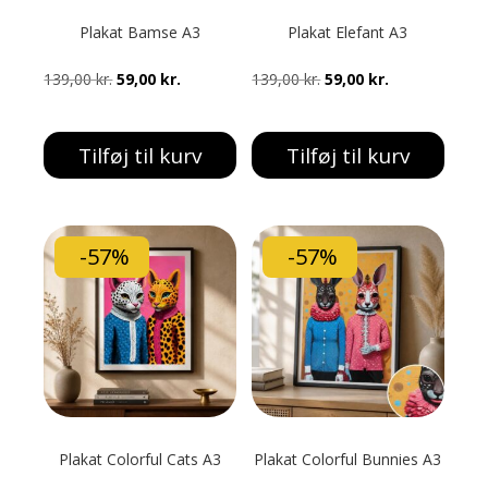
Plakat Bamse A3
Plakat Elefant A3
Den
Den
Den
Den
139,00
kr.
59,00
kr.
139,00
kr.
59,00
kr.
oprindelige
aktuelle
oprindelige
aktuelle
pris
pris
pris
pris
Tilføj til kurv
Tilføj til kurv
var:
er:
var:
er:
139,00 kr..
59,00 kr..
139,00 kr..
59,00 kr..
-57%
-57%
Plakat Colorful Cats A3
Plakat Colorful Bunnies A3