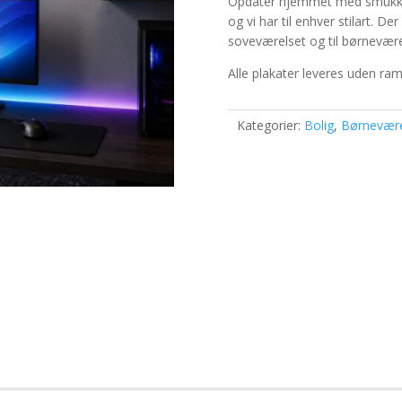
Opdater hjemmet med smukke 
og vi har til enhver stilart. D
soveværelset og til børnevære
Alle plakater leveres uden ra
Kategorier:
Bolig
,
Børnevære