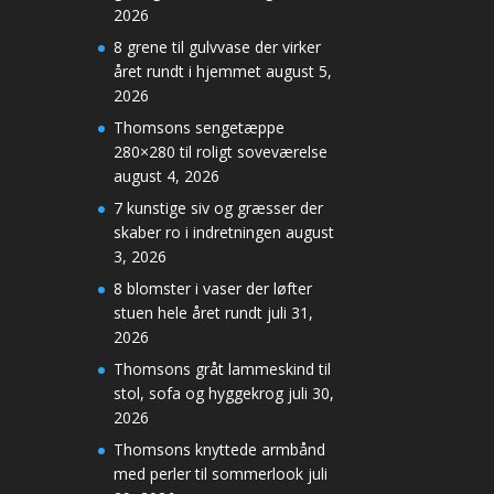
2026
8 grene til gulvvase der virker
året rundt i hjemmet
august 5,
2026
Thomsons sengetæppe
280×280 til roligt soveværelse
august 4, 2026
7 kunstige siv og græsser der
skaber ro i indretningen
august
3, 2026
8 blomster i vaser der løfter
stuen hele året rundt
juli 31,
2026
Thomsons gråt lammeskind til
stol, sofa og hyggekrog
juli 30,
2026
Thomsons knyttede armbånd
med perler til sommerlook
juli