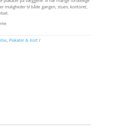
plakater på væggene. Vi har mange forskellige
er er muligheder til både gangen, stuen, kontoret,
lset.
mme.
lse
,
Plakater & Kort