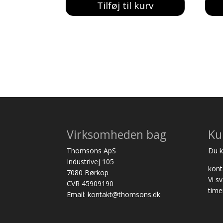
Tilføj til kurv
Virksomheden bag
Ku
Thomsons ApS
Du ka
Industrivej 105
kon
7080 Børkop
Vi s
CVR 45909190
time
Email: kontakt@thomsons.dk