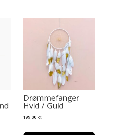
d
Drømmefanger
und
Hvid / Guld
199,00
kr.