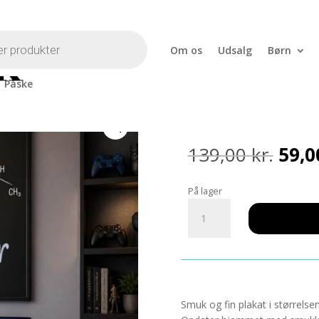
Om os
Udsalg
Børn
Påske
Plakat Game
Den
139,00
kr.
59,
opri
pris
På lager
var:
Plakat
139,0
Gamer
A3
antal
Smuk og fin plakat i størrelse