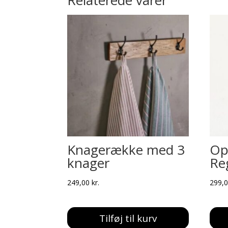
Knagerække med 3
Op
knager
Re
249,00
kr.
299,
Tilføj til kurv