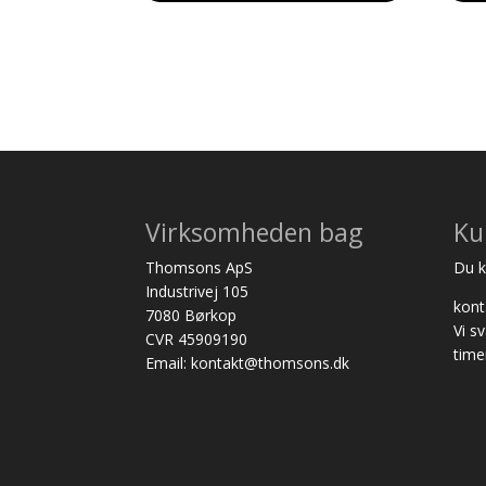
Virksomheden bag
Ku
Thomsons ApS
Du ka
Industrivej 105
kon
7080 Børkop
Vi s
CVR 45909190
time
Email: kontakt@thomsons.dk