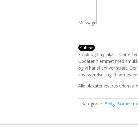
Message
Submit
Smuk og fin plakat i størrelse
Opdater hjemmet med smukke 
og vi har til enhver stilart. D
soveværelset og til børnevære
Alle plakater leveres uden ra
Kategorier:
Bolig
,
Børnevære