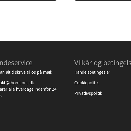
ndeservice
Vilkår og betingel
n altid skrive til os på mail:
Handelsbetingesler
takt@thomsons.dk
Cookiepolitik
varer alle hverdage indenfor 24
Privatlivspolitik
r.