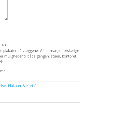
n A3.
plakater på væggene. Vi har mange forskellige
er er muligheder til både gangen, stuen, kontoret,
lset.
mme.
lse
,
Plakater & Kort