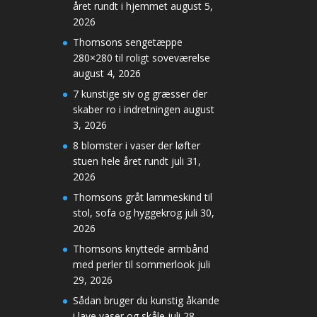
året rundt i hjemmet
august 5,
2026
Thomsons sengetæppe
280×280 til roligt soveværelse
august 4, 2026
7 kunstige siv og græsser der
skaber ro i indretningen
august
3, 2026
8 blomster i vaser der løfter
stuen hele året rundt
juli 31,
2026
Thomsons gråt lammeskind til
stol, sofa og hyggekrog
juli 30,
2026
Thomsons knyttede armbånd
med perler til sommerlook
juli
29, 2026
Sådan bruger du kunstig åkande
i lave vaser og skåle
juli 28,