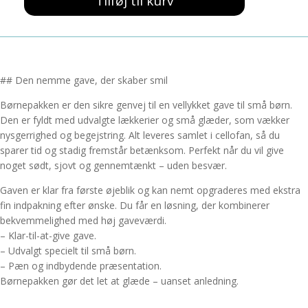
183,00 kr..
169,00 kr..
Tilføj til kurv
Pakke
til
børn
19
antal
## Den nemme gave, der skaber smil
Børnepakken er den sikre genvej til en vellykket gave til små børn.
Den er fyldt med udvalgte lækkerier og små glæder, som vækker
nysgerrighed og begejstring. Alt leveres samlet i cellofan, så du
sparer tid og stadig fremstår betænksom. Perfekt når du vil give
noget sødt, sjovt og gennemtænkt – uden besvær.
Gaven er klar fra første øjeblik og kan nemt opgraderes med ekstra
fin indpakning efter ønske. Du får en løsning, der kombinerer
bekvemmelighed med høj gaveværdi.
– Klar-til-at-give gave.
– Udvalgt specielt til små børn.
– Pæn og indbydende præsentation.
Børnepakken gør det let at glæde – uanset anledning.