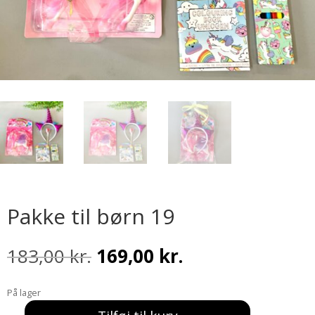
Pakke til børn 19
Den
Den
183,00
kr.
169,00
kr.
oprindelige
aktuelle
pris
pris
På lager
var:
er: