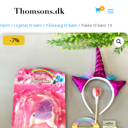
0

Hjem
/
Legetøj til børn
/
Påskeæg til Børn
/ Pakke til børn 19
-7%