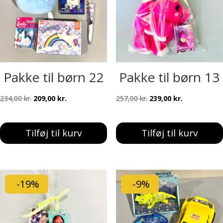
Pakke til børn 22
Pakke til børn 13
Den
Den
Den
Den
234,00
kr.
209,00
kr.
257,00
kr.
239,00
kr.
oprindelige
aktuelle
oprindelige
aktuelle
pris
pris
pris
pris
Tilføj til kurv
Tilføj til kurv
var:
er:
var:
er:
234,00 kr..
209,00 kr..
257,00 kr..
239,00 kr..
-19%
-9%