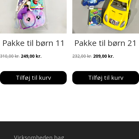
Pakke til børn 11
Pakke til børn 21
Den
Den
Den
Den
310,00
kr.
249,00
kr.
232,00
kr.
209,00
kr.
oprindelige
aktuelle
oprindelige
aktuelle
pris
pris
pris
pris
Tilføj til kurv
Tilføj til kurv
var:
er:
var:
er:
310,00 kr..
249,00 kr..
232,00 kr..
209,00 kr..
Virksomheden bag