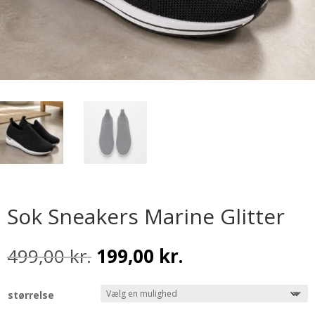
Sok Sneakers Marine Glitter
Den
Den
499,00
kr.
199,00
kr.
oprindelige
aktuelle
pris
pris
størrelse
var:
er: