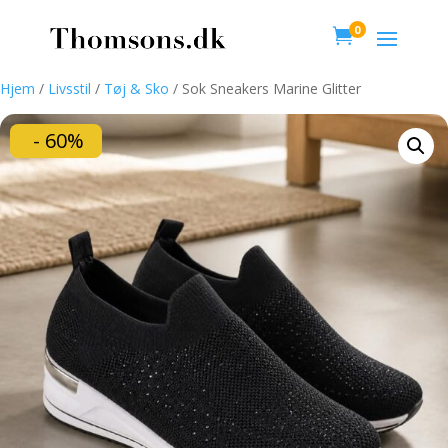
0

Hjem
/
Livsstil
/
Tøj & Sko
/ Sok Sneakers Marine Glitter
- 60%