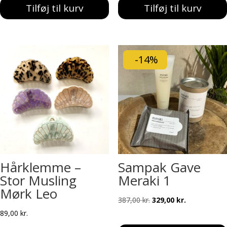
Tilføj til kurv
Tilføj til kurv
-14%
Hårklemme –
Sampak Gave
Stor Musling
Meraki 1
Mørk Leo
Den
Den
387,00
kr.
329,00
kr.
oprindelige
aktuelle
89,00
kr.
pris
pris