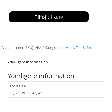
499,00 kr..
199,00 kr..
Tilføj til kurv
Sok
Sneakers
Marine
Glitter
antal
Varenummer (SKU):
N/A
Kategorier:
Livsstil
,
Tøj & Sko
Yderligere information
Yderligere information
størrelse
36, 37, 38, 39, 40, 41