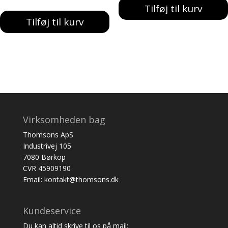
Tilføj til kurv
var:
er:
Tilføj til kurv
387,00 kr..
329,00 kr..
Virksomheden bag
Thomsons ApS
Industrivej 105
7080 Børkop
CVR 45909190
Email: kontakt@thomsons.dk
Kundeservice
Du kan altid skrive til os på mail: