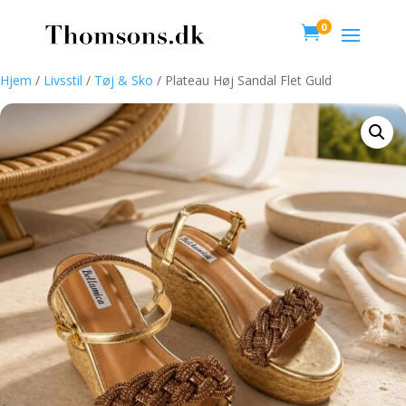
0

Hjem
/
Livsstil
/
Tøj & Sko
/ Plateau Høj Sandal Flet Guld