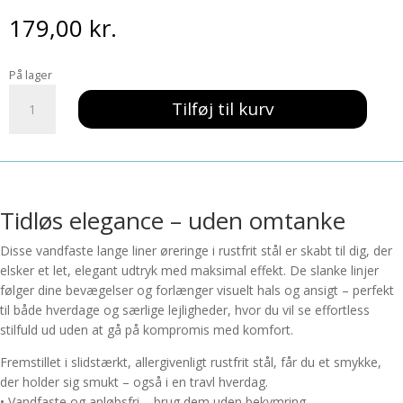
179,00
kr.
På lager
Vandfaste
Tilføj til kurv
Lange
Liner
Øreringe,
Sølv
antal
Tidløs elegance – uden omtanke
Disse vandfaste lange liner øreringe i rustfrit stål er skabt til dig, der
elsker et let, elegant udtryk med maksimal effekt. De slanke linjer
følger dine bevægelser og forlænger visuelt hals og ansigt – perfekt
til både hverdage og særlige lejligheder, hvor du vil se effortless
stilfuld ud uden at gå på kompromis med komfort.
Fremstillet i slidstærkt, allergivenligt rustfrit stål, får du et smykke,
der holder sig smukt – også i en travl hverdag.
• Vandfaste og anløbsfri – brug dem uden bekymring