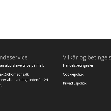
ndeservice
Vilkår og betingel
n altid skrive til os på mail:
Handelsbetingesler
takt@thomsons.dk
Cookiepolitik
varer alle hverdage indenfor 24
Privatlivspolitik
r.