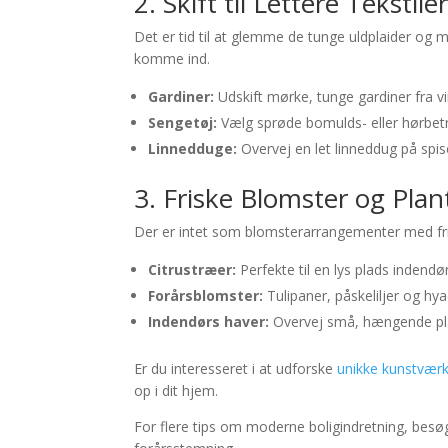
2. Skift til Lettere Tekstile
Det er tid til at glemme de tunge uldplaider og mør
komme ind.
Gardiner:
Udskift mørke, tunge gardiner fra vin
Sengetøj:
Vælg sprøde bomulds- eller hørbetr
Linnedduge:
Overvej en let linneddug på spi
3. Friske Blomster og Plan
Der er intet som blomsterarrangementer med fris
Citrustræer:
Perfekte til en lys plads indendør
Forårsblomster:
Tulipaner, påskeliljer og hyac
Indendørs haver:
Overvej små, hængende plan
Er du interesseret i at udforske
unikke kunstværk
op i dit hjem.
For flere tips om moderne boligindretning, bes