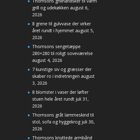
Thomsons grillhandsker til varm
grill og udekøkken
august 6,
2026
8 grene til gulvvase der virker
året rundt i hjemmet
august 5,
2026
Thomsons sengetæppe
280×280 til roligt soveværelse
august 4, 2026
7 kunstige siv og græsser der
skaber ro i indretningen
august
3, 2026
8 blomster i vaser der løfter
stuen hele året rundt
juli 31,
2026
Thomsons gråt lammeskind til
stol, sofa og hyggekrog
juli 30,
2026
Thomsons knyttede armbånd