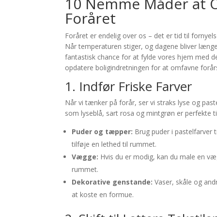
10 Nemme Måder at Op
Foråret
Foråret er endelig over os – det er tid til forn
Når temperaturen stiger, og dagene bliver længer
fantastisk chance for at fylde vores hjem med de
opdatere boligindretningen for at omfavne forå
1. Indfør Friske Farver
Når vi tænker på forår, ser vi straks lyse og pas
som lyseblå, sart rosa og mintgrøn er perfekte til a
Puder og tæpper:
Brug puder i pastelfarver t
tilføje en lethed til rummet.
Vægge:
Hvis du er modig, kan du male en væg i
rummet.
Dekorative genstande:
Vaser, skåle og and
at koste en formue.