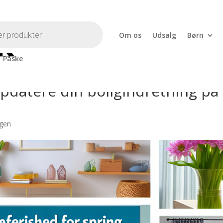
Om os
Udsalg
Børn
Påske
datere din boligindretning på
igen