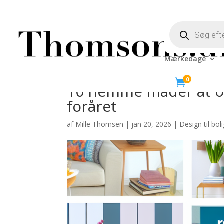
Products
search
Mærkedage
0

10 nemme måder at op
foråret
af
Mille Thomsen
|
jan 20, 2026
|
Design til bol