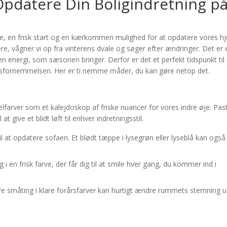
datere Din Boligindretning p
yelse, en frisk start og en kærkommen mulighed for at opdatere vores h
e, vågner vi op fra vinterens dvale og søger efter ændringer. Det er 
n energi, som sæsonen bringer. Derfor er det et perfekt tidspunkt til 
rsfornemmelsen. Her er ti nemme måder, du kan gøre netop det.
telfarver som et kalejdoskop af friske nuancer for vores indre øje. Past
t give et blidt løft til enhver indretningsstil.
il at opdatere sofaen. Et blødt tæppe i lysegrøn eller lyseblå kan også
 en frisk farve, der får dig til at smile hver gang, du kommer ind i
re småting i klare forårsfarver kan hurtigt ændre rummets stemning 