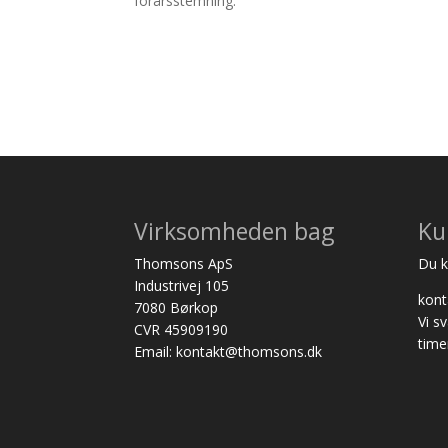
forårsstemning.
Virksomheden bag
Ku
Thomsons ApS
Du ka
Industrivej 105
kon
7080 Børkop
Vi s
CVR 45909190
time
Email: kontakt@thomsons.dk