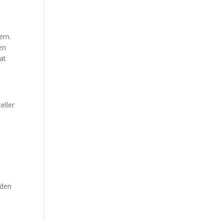
å
jem.
en
at
eller
uden