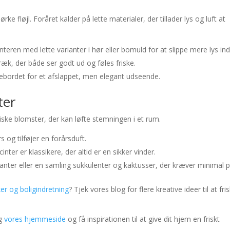
r
ke fløjl. Foråret kalder på lette materialer, der tillader lys og luft at
teren med lette varianter i hør eller bomuld for at slippe mere lys ind
æk, der både ser godt ud og føles friske.
sebordet for et afslappet, men elegant udseende.
ter
ke blomster, der kan løfte stemningen i et rum.
s og tilføjer en forårsduft.
inter er klassikere, der altid er en sikker vinder.
ter eller en samling sukkulenter og kaktusser, der kræver minimal pl
er og boligindretning
? Tjek vores blog for flere kreative ideer til at fri
øg
vores hjemmeside
og få inspirationen til at give dit hjem en friskt