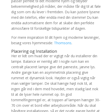
passer perfekt til det moderne hjem og tilbyder
bekvemmelighed på måder, der måske får dig til at føle
dig som om du lever i fremtiden. Du kan justere lysene
med din telefon, eller endda med din stemme! Du kan
endda automatisere dem for at skabe den perfekte
atmosfære til forskellige tidspunkter af dagen.
For mere inspiration til dit hjem og moderne løsninger,
besøg vores hjemmeside:
Thomsons
.
Placering og Installation
Her er lidt om hvad der er vigtigt når du installerer din
lampe. Balance er nemlig alt! I nogle rum kan en
centralt placeret lampe give det pæneste, jævne lys.
Andre gange kan en asymmetrisk placering give
rummet et dynamisk look. Højden er også vigtig når
man vælger lamper. De skal hænge højt nok til, at
ingen går ind i dem med hovedet, men stadig lavt nok
til at de lyser hele rummet op. En god
tommelfingerregel er, at toppen af lampen hænger 30-
70 cm over et bord eller arbejdsområde. Når du skal
håndtere installationen, så er det nogle gange bedst at