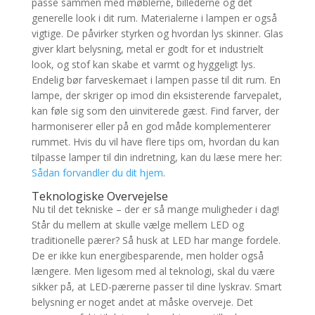
passe sammen med møblerne, billederne og det
generelle look i dit rum. Materialerne i lampen er også
vigtige. De påvirker styrken og hvordan lys skinner. Glas
giver klart belysning, metal er godt for et industrielt
look, og stof kan skabe et varmt og hyggeligt lys.
Endelig bør farveskemaet i lampen passe til dit rum. En
lampe, der skriger op imod din eksisterende farvepalet,
kan føle sig som den uinviterede gæst. Find farver, der
harmoniserer eller på en god måde komplementerer
rummet. Hvis du vil have flere tips om, hvordan du kan
tilpasse lamper til din indretning, kan du læse mere her:
Sådan forvandler du dit hjem
.
Teknologiske Overvejelse
Nu til det tekniske – der er så mange muligheder i dag!
Står du mellem at skulle vælge mellem LED og
traditionelle pærer? Så husk at LED har mange fordele.
De er ikke kun energibesparende, men holder også
længere. Men ligesom med al teknologi, skal du være
sikker på, at LED-pærerne passer til dine lyskrav. Smart
belysning er noget andet at måske overveje. Det