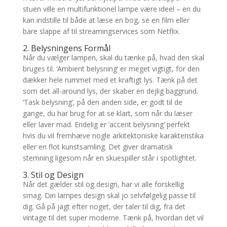
stuen ville en multifunktionel lampe være ideel – en du
kan indstille til både at læse en bog, se en film eller
bare slappe af til streamingservices som Netflix.
2. Belysningens Formål
Når du vælger lampen, skal du tænke på, hvad den skal
bruges til. ‘Ambient belysning’ er meget vigtigt, for den
dækker hele rummet med et kraftigt lys. Tænk på det
som det all-around lys, der skaber en dejlig baggrund.
‘Task belysning’, på den anden side, er godt til de
gange, du har brug for at se klart, som når du læser
eller laver mad. Endelig er ‘accent belysning’ perfekt
hvis du vil fremhæve nogle arkitektoniske karakteristika
eller en flot kunstsamling. Det giver dramatisk
stemning ligesom når en skuespiller står i spotlightet.
3. Stil og Design
Når det gælder stil og design, har vi alle forskellig
smag. Din lampes design skal jo selvfølgelig passe til
dig. Gå på jagt efter noget, der taler til dig, fra det
vintage til det super moderne. Tænk på, hvordan det vil