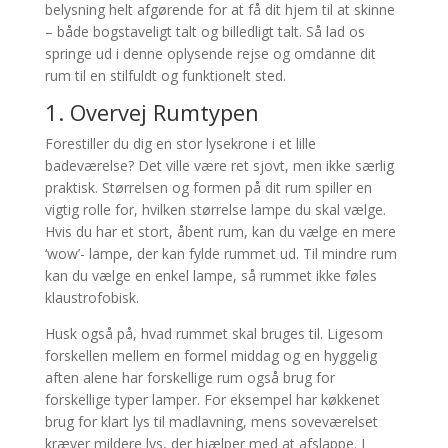
belysning helt afgørende for at få dit hjem til at skinne
– både bogstaveligt talt og billedligt talt. Så lad os
springe ud i denne oplysende rejse og omdanne dit
rum til en stilfuldt og funktionelt sted.
1. Overvej Rumtypen
Forestiller du dig en stor lysekrone i et lille
badeværelse? Det ville være ret sjovt, men ikke særlig
praktisk. Størrelsen og formen på dit rum spiller en
vigtig rolle for, hvilken størrelse lampe du skal vælge.
Hvis du har et stort, åbent rum, kan du vælge en mere
‘wow’- lampe, der kan fylde rummet ud. Til mindre rum
kan du vælge en enkel lampe, så rummet ikke føles
klaustrofobisk.
Husk også på, hvad rummet skal bruges til. Ligesom
forskellen mellem en formel middag og en hyggelig
aften alene har forskellige rum også brug for
forskellige typer lamper. For eksempel har køkkenet
brug for klart lys til madlavning, mens soveværelset
kræver mildere lys, der hjælper med at afslappe. I