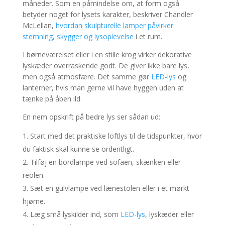
måneder. Som en påmindelse om, at form også
betyder noget for lysets karakter, beskriver Chandler
McLellan,
hvordan skulpturelle lamper påvirker
stemning, skygger og lysoplevelse
i et rum.
I børneværelset eller i en stille krog virker dekorative
lyskæder overraskende godt. De giver ikke bare lys,
men også atmosfære. Det samme gør
LED-lys
og
lanterner, hvis man gerne vil have hyggen uden at
tænke på åben ild.
En nem opskrift på bedre lys ser sådan ud:
Start med det praktiske loftlys til de tidspunkter, hvor
du faktisk skal kunne se ordentligt.
Tilføj en bordlampe ved sofaen, skænken eller
reolen.
Sæt en gulvlampe ved lænestolen eller i et mørkt
hjørne.
Læg små lyskilder ind, som
LED-lys
, lyskæder eller