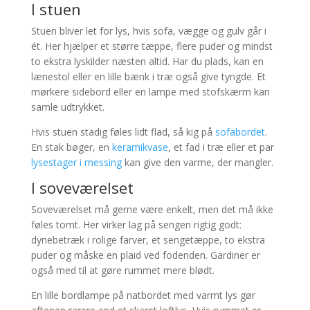
I stuen
Stuen bliver let for lys, hvis sofa, vægge og gulv går i
ét. Her hjælper et større tæppe, flere puder og mindst
to ekstra lyskilder næsten altid. Har du plads, kan en
lænestol eller en lille bænk i træ også give tyngde. Et
mørkere sidebord eller en lampe med stofskærm kan
samle udtrykket.
Hvis stuen stadig føles lidt flad, så kig på
sofabordet
.
En stak bøger, en
keramikvase
, et fad i træ eller et par
lysestager i messing
kan give den varme, der mangler.
I soveværelset
Soveværelset må gerne være enkelt, men det må ikke
føles tomt. Her virker lag på sengen rigtig godt:
dynebetræk i rolige farver, et sengetæppe, to ekstra
puder og måske en plaid ved fodenden. Gardiner er
også med til at gøre rummet mere blødt.
En lille bordlampe på natbordet med varmt lys gør