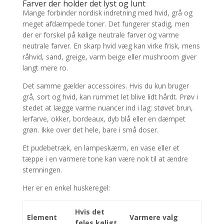
Farver der holder det lyst og lunt
Mange forbinder nordisk indretning med hvid, grå og
meget afdæmpede toner. Det fungerer stadig, men
der er forskel på kølige neutrale farver og varme
neutrale farver. En skarp hvid væg kan virke frisk, mens
råhvid, sand, greige, varm beige eller mushroom giver
langt mere ro.
Det samme gælder accessoires. Hvis du kun bruger
grå, sort og hvid, kan rummet let blive lidt hårdt. Prøv i
stedet at lægge varme nuancer ind i lag: støvet brun,
lerfarve, okker, bordeaux, dyb blå eller en dæmpet
grøn. Ikke over det hele, bare i små doser.
Et pudebetræk, en lampeskærm, en vase eller et
tæppe i en varmere tone kan være nok til at ændre
stemningen.
Her er en enkel huskeregel:
Hvis det
Element
Varmere valg
føles køligt