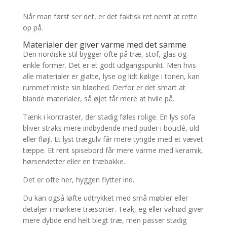
Når man først ser det, er det faktisk ret nemt at rette
op på.
Materialer der giver varme med det samme
Den nordiske stil bygger ofte på træ, stof, glas og
enkle former. Det er et godt udgangspunkt. Men hvis
alle materialer er glatte, lyse og lidt kølige i tonen, kan
rummet miste sin blødhed. Derfor er det smart at
blande materialer, så øjet får mere at hvile på.
Tænk i kontraster, der stadig føles rolige. En lys sofa
bliver straks mere indbydende med puder i bouclé, uld
eller fløjl. Et lyst trægulv får mere tyngde med et vævet
tæppe. Et rent spisebord får mere varme med keramik,
hørservietter eller en træbakke.
Det er ofte her, hyggen flytter ind.
Du kan også løfte udtrykket med små møbler eller
detaljer i mørkere træsorter. Teak, eg eller valnød giver
mere dybde end helt blegt træ, men passer stadig