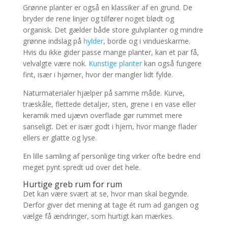
Grønne planter er også en klassiker af en grund. De
bryder de rene linjer og tilfører noget blødt og
organisk. Det gælder både store gulvplanter og mindre
grønne indslag på
hylder
, borde og i vindueskarme.
Hvis du ikke gider passe mange planter, kan et par få,
velvalgte være nok.
Kunstige planter
kan også fungere
fint, især i hjørner, hvor der mangler lidt fylde.
Naturmaterialer hjælper på samme måde. Kurve,
træskåle, flettede detaljer, sten, grene i en vase eller
keramik med ujævn overflade gør rummet mere
sanseligt. Det er især godt i hjem, hvor mange flader
ellers er glatte og lyse.
En lille samling af personlige ting virker ofte bedre end
meget pynt spredt ud over det hele.
Hurtige greb rum for rum
Det kan være svært at se, hvor man skal begynde.
Derfor giver det mening at tage ét rum ad gangen og
vælge få ændringer, som hurtigt kan mærkes.