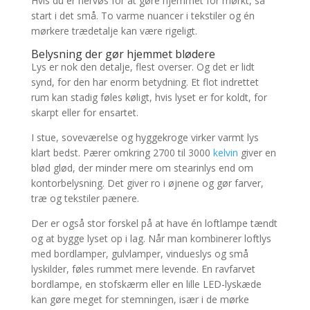
Hvis du er nervøs for at gøre hjemmet for mørkt, så
start i det små. To varme nuancer i tekstiler og én
mørkere trædetalje kan være rigeligt.
Belysning der gør hjemmet blødere
Lys er nok den detalje, flest overser. Og det er lidt
synd, for den har enorm betydning. Et flot indrettet
rum kan stadig føles køligt, hvis lyset er for koldt, for
skarpt eller for ensartet.
I stue, soveværelse og hyggekroge virker varmt lys
klart bedst. Pærer omkring 2700 til 3000
kelvin
giver en
blød glød, der minder mere om stearinlys end om
kontorbelysning. Det giver ro i øjnene og gør farver,
træ og tekstiler pænere.
Der er også stor forskel på at have én loftlampe tændt
og at bygge lyset op i lag. Når man kombinerer loftlys
med bordlamper, gulvlamper, vindueslys og små
lyskilder, føles rummet mere levende. En ravfarvet
bordlampe, en stofskærm eller en lille LED-lyskæde
kan gøre meget for stemningen, især i de mørke