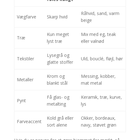
Råhvid, sand, varm
Vægfarve
Skarp hvid
beige
Kun meget
Mix med eg, teak
Træ
lyst træ
eller valnød
Lysegrå og
Tekstiler
Uld, bouclé, fløjl, hør
glatte stoffer
Krom og
Messing, kobber,
Metaller
blankt stål
mat metal
Få glas- og
Keramik, træ, kurve,
Pynt
metalting
lys
Kold grå eller
Okker, bordeaux,
Farveaccent
sort alene
navy, støvet grøn