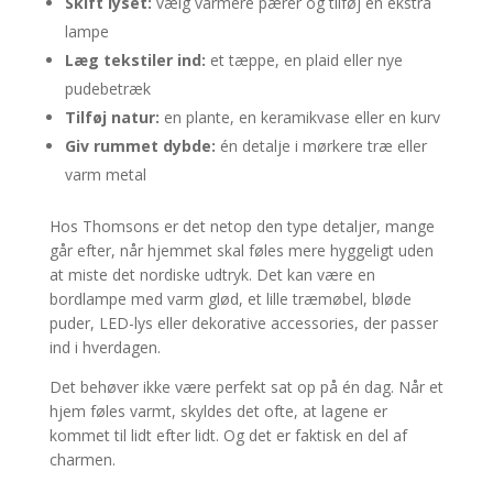
Skift lyset:
vælg varmere pærer og tilføj én ekstra
lampe
Læg tekstiler ind:
et tæppe, en plaid eller nye
pudebetræk
Tilføj natur:
en plante, en keramikvase eller en kurv
Giv rummet dybde:
én detalje i mørkere træ eller
varm metal
Hos Thomsons er det netop den type detaljer, mange
går efter, når hjemmet skal føles mere hyggeligt uden
at miste det nordiske udtryk. Det kan være en
bordlampe med varm glød, et lille træmøbel, bløde
puder, LED-lys eller dekorative accessories, der passer
ind i hverdagen.
Det behøver ikke være perfekt sat op på én dag. Når et
hjem føles varmt, skyldes det ofte, at lagene er
kommet til lidt efter lidt. Og det er faktisk en del af
charmen.