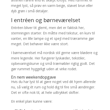
aftenen rarere end et skarpt loftlys. Hvis rummet er
meget lyst, så prøv en varm beige, støvet brun eller
dyb grøn i små detaljer.
I entréen og børneværelset
Entréen bliver tit glemt, men det er faktisk her,
stemningen starter. En måtte med tekstur, en kurv til
vanter, en lille lampe og et spejl med træramme gør
meget. Det behøver ikke være stort.
I børneværelset må nordisk stil gerne være blødere og
mere legende. Her fungerer lyskæder, tekstiler,
opbevaringskurve og små træmøbler rigtig godt. Det
gør rummet hyggeligt uden at virke rodet.
En nem weekendopgave
Hvis du har lyst til at gøre noget ved dit hjem allerede
nu, så vælg ét rum og hold dig til fire små ændringer.
Det er ofte nok til, at hele udtrykket skifter.
En enkel plan kunne være: