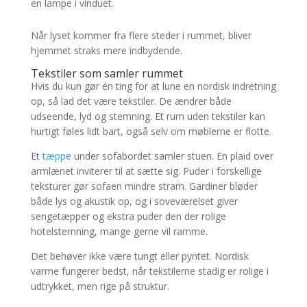
en lampe i vinduet.
Når lyset kommer fra flere steder i rummet, bliver
hjemmet straks mere indbydende.
Tekstiler som samler rummet
Hvis du kun gør én ting for at lune en nordisk indretning
op, så lad det være tekstiler. De ændrer både
udseende, lyd og stemning. Et rum uden tekstiler kan
hurtigt føles lidt bart, også selv om møblerne er flotte.
Et
tæppe
under sofabordet samler stuen. En plaid over
armlænet inviterer til at sætte sig. Puder i forskellige
teksturer gør sofaen mindre stram. Gardiner bløder
både lys og akustik op, og i soveværelset giver
sengetæpper og ekstra puder den der rolige
hotelstemning, mange gerne vil ramme.
Det behøver ikke være tungt eller pyntet. Nordisk
varme fungerer bedst, når tekstilerne stadig er rolige i
udtrykket, men rige på struktur.