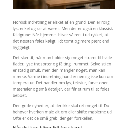
Nordisk indretning er elsket af en grund. Den er rolig,
lys, enkel og rar at være i. Men der er også en klassisk
faldgrube: Når hjemmet bliver så rent i udtrykket, at
det næsten føles køligt, lidt tomt og mere pænt end
hyggeligt.
Det sker tit, når man holder sig meget stramt til hvide
flader, lyse træsorter og få ting i rummet. Selve stilen
er stadig smuk, men den mangler noget, man kan
mærke. Varme i indretning handler nemlig ikke kun om
temperatur. Det handler om lys, tekstur, farvetoner,
materialer og små detaljer, der får et rum til at føles
beboet.
Den gode nyhed er, at der ikke skal ret meget til. Du
behøver hverken male alt om eller skifte møblerne ud.
Ofte er det de små greb, der gør forskellen.
Når det lyse bliver lidt for skarpt