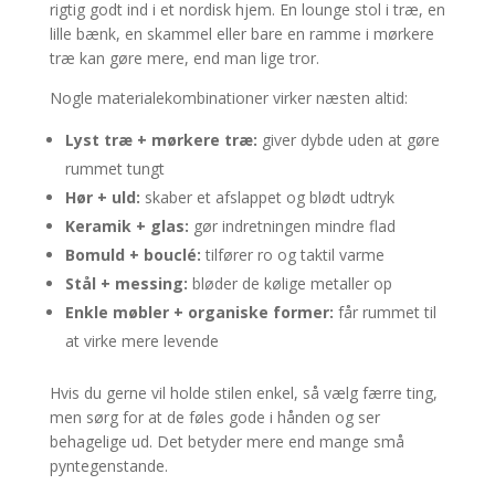
rigtig godt ind i et nordisk hjem. En lounge stol i træ, en
lille bænk, en skammel eller bare en ramme i mørkere
træ kan gøre mere, end man lige tror.
Nogle materialekombinationer virker næsten altid:
Lyst træ + mørkere træ:
giver dybde uden at gøre
rummet tungt
Hør + uld:
skaber et afslappet og blødt udtryk
Keramik + glas:
gør indretningen mindre flad
Bomuld + bouclé:
tilfører ro og taktil varme
Stål + messing:
bløder de kølige metaller op
Enkle møbler + organiske former:
får rummet til
at virke mere levende
Hvis du gerne vil holde stilen enkel, så vælg færre ting,
men sørg for at de føles gode i hånden og ser
behagelige ud. Det betyder mere end mange små
pyntegenstande.