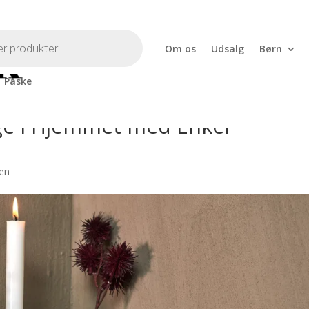
Om os
Udsalg
Børn
Påske
ge i Hjemmet med Enkel
gen