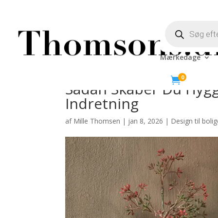
Products
search
Mærkedage
0

Sådan Skaber Du Hyg
Indretning
af
Mille Thomsen
|
jan 8, 2026
|
Design til boli