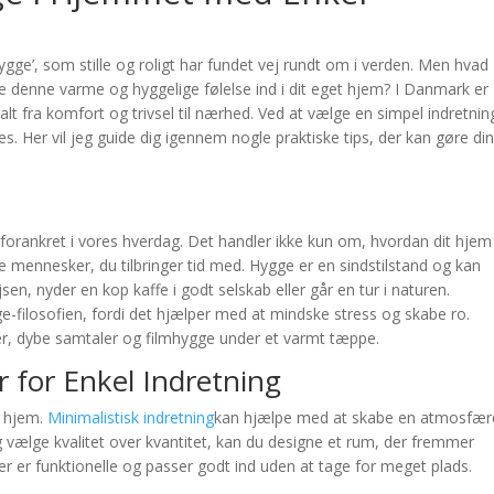
ygge’, som stille og roligt har fundet vej rundt om i verden. Men hvad
e denne varme og hyggelige følelse ind i dit eget hjem? I Danmark er
t fra komfort og trivsel til nærhed. Ved at vælge en simpel indretning
ves. Her vil jeg guide dig igennem nogle praktiske tips, der kan gøre di
 forankret i vores hverdag. Det handler ikke kun om, hvordan dit hjem
 mennesker, du tilbringer tid med. Hygge er en sindstilstand og kan
n, nyder en kop kaffe i godt selskab eller går en tur i naturen.
e-filosofien, fordi det hjælper med at mindske stress og skabe ro.
er, dybe samtaler og filmhygge under et varmt tæppe.
 for Enkel Indretning
t hjem.
Minimalistisk indretning
kan hjælpe med at skabe en atmosfær
 vælge kvalitet over kvantitet, kan du designe et rum, der fremmer
r er funktionelle og passer godt ind uden at tage for meget plads.