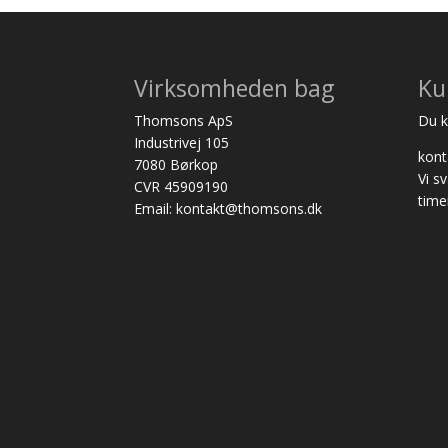
Virksomheden bag
Ku
Thomsons ApS
Du ka
Industrivej 105
kon
7080 Børkop
Vi s
CVR 45909190
time
Email: kontakt@thomsons.dk