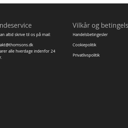
ndeservice
Vilkår og betingel
n altid skrive til os på mail:
Handelsbetingesler
takt@thomsons.dk
Cookiepolitik
varer alle hverdage indenfor 24
Privatlivspolitik
r.