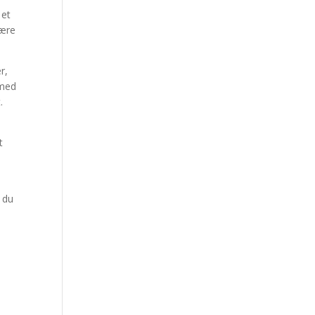
 et
være
r,
 med
.
t
t du