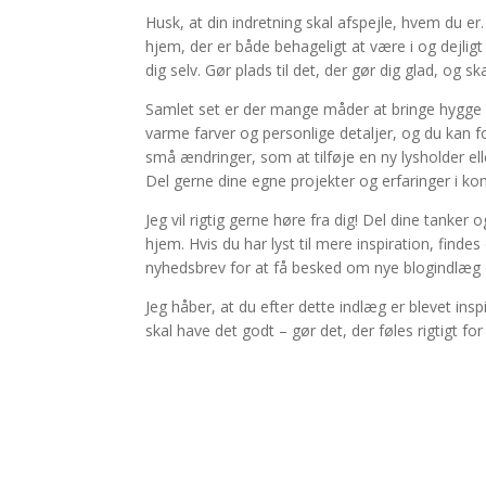
Husk, at din indretning skal afspejle, hvem du e
hjem, der er både behageligt at være i og dejligt
dig selv. Gør plads til det, der gør dig glad, og s
Samlet set er der mange måder at bringe hygge i
varme farver og personlige detaljer, og du kan forv
små ændringer, som at tilføje en ny lysholder ell
Del gerne dine egne projekter og erfaringer i 
Jeg vil rigtig gerne høre fra dig! Del dine tanke
hjem. Hvis du har lyst til mere inspiration, find
nyhedsbrev for at få besked om nye blogindlæg og
Jeg håber, at du efter dette indlæg er blevet insp
skal have det godt – gør det, der føles rigtigt for 