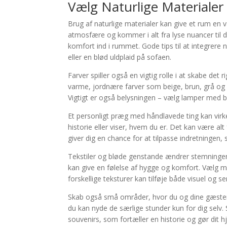
Vælg Naturlige Materialer
Brug af naturlige materialer kan give et rum en 
atmosfære og kommer i alt fra lyse nuancer til 
komfort ind i rummet. Gode tips til at integrer
eller en blød uldplaid på sofaen.
Farver spiller også en vigtig rolle i at skabe det
varme, jordnære farver som beige, brun, grå og
Vigtigt er også belysningen – vælg lamper med bl
Et personligt præg med håndlavede ting kan virke
historie eller viser, hvem du er. Det kan være alt
giver dig en chance for at tilpasse indretningen,
Tekstiler og bløde genstande ændrer stemninge
kan give en følelse af hygge og komfort. Vælg m
forskellige teksturer kan tilføje både visuel og se
Skab også små områder, hvor du og dine gæster ha
du kan nyde de særlige stunder kun for dig selv.
souvenirs, som fortæller en historie og gør dit hj