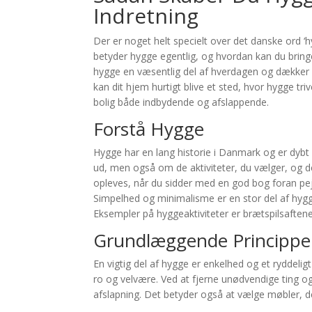
Indretning
Der er noget helt specielt over det danske ord ‘h
betyder hygge egentlig, og hvordan kan du bring
hygge en væsentlig del af hverdagen og dækker al
kan dit hjem hurtigt blive et sted, hvor hygge tri
bolig både indbydende og afslappende.
Forstå Hygge
Hygge har en lang historie i Danmark og er dybt
ud, men også om de aktiviteter, du vælger, og de
opleves, når du sidder med en god bog foran pejse
Simpelhed og minimalisme er en stor del af hygg
Eksempler på hyggeaktiviteter er brætspilsaften
Grundlæggende Principper
En vigtig del af hygge er enkelhed og et ryddelig
ro og velvære. Ved at fjerne unødvendige ting og
afslapning. Det betyder også at vælge møbler, de