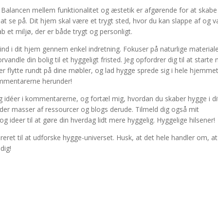
r. Balancen mellem funktionalitet og æstetik er afgørende for at skabe
 at se på. Dit hjem skal være et trygt sted, hvor du kan slappe af og 
kab et miljø, der er både trygt og personligt.
nd i dit hjem gennem enkel indretning. Fokuser på naturlige materiale
andle din bolig til et hyggeligt fristed. Jeg opfordrer dig til at starte
er flytte rundt på dine møbler, og lad hygge sprede sig i hele hjemmet
kommentarerne herunder!
r og idéer i kommentarerne, og fortæl mig, hvordan du skaber hygge i di
es der masser af ressourcer og blogs derude. Tilmeld dig også mit
 ideer til at gøre din hverdag lidt mere hyggelig. Hyggelige hilsener!
ireret til at udforske hygge-universet. Husk, at det hele handler om, a
dig!