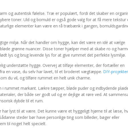
varm og autentisk følelse. Træ er populært, fordi det skaber en organi
dybere toner. Uld og bomuld er også gode valg for at få mere tekstur
e naturlige elementer kan være en rå træbænk i gangen, bomuldsgardin
 rigtige miljø. Når det handler om hygge, kan det være en idé at vælge
 bløde grønne nuancer. Disse toner hjælper med at skabe ro og harm
ødt lys og brug levende lys for at give rummet det perfekte lysmiljø.
lig understøtte hygge. Overvej at tilføje elementer, der fortæller en
 fra en vase, du selv har lavet, til et broderet vægtæppe.
DIY-projekte
 som du vil, og tilføre rummet en helt unik charme.
n i rummet markant. Lækre tæpper, bløde puder og indbydende plaid
aterialer, der både ser godt ud og er dejlige at røre ved. At sammen
nsorisk dybde til et rum.
r lyst til at være. Det kunne være et hyggeligt hjørne til at læse, h
 Sådanne steder bør have personlige ting som billeder, bøger eller
em til noget helt specielt.