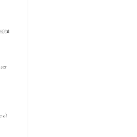
sstil
n
 ser
e af