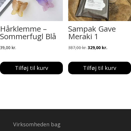
Hårklemme –
Sampak Gave
Sommerfugl Blå
Meraki 1
Den
Den
39,00
kr.
387,00
kr.
329,00
kr.
oprindelige
aktuelle
pris
pris
Tilføj til kurv
Tilføj til kurv
var:
er:
387,00 kr..
329,00 kr..
Virksomheden bag