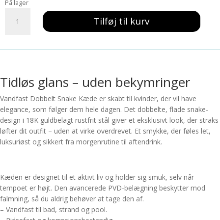
På lager
Vandfast
Tilføj til kurv
Dobbelt
Snake
kæde
antal
Tidløs glans – uden bekymringer
Vandfast Dobbelt Snake Kæde er skabt til kvinder, der vil have
elegance, som følger dem hele dagen. Det dobbelte, flade snake-
design i 18K guldbelagt rustfrit stål giver et eksklusivt look, der straks
løfter dit outfit – uden at virke overdrevet. Et smykke, der føles let,
luksuriøst og sikkert fra morgenrutine til aftendrink.
Kæden er designet til et aktivt liv og holder sig smuk, selv når
tempoet er højt. Den avancerede PVD-belægning beskytter mod
falmning, så du aldrig behøver at tage den af.
– Vandfast til bad, strand og pool.