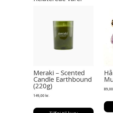
Meraki – Scented
Hå
Candle Earthbound
Mu
(220g)
89,0
149,00
kr.