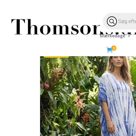
Products
search
Mærkedage
Hjem
/
Livsstil
/
Tøj & Sko
/ Dip Dye Kjole Blå/Hv
0

-58%