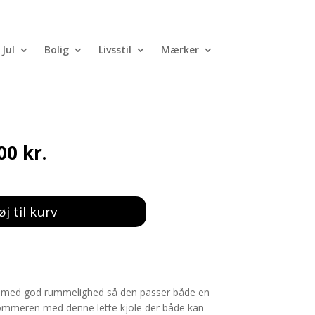
Jul
Bolig
Livsstil
Mærker
e Blå/Hvid
Den
,00
kr.
ndelige
aktuelle
pris
er:
0 kr..
250,00 kr..
øj til kurv
e med god rummelighed så den passer både en
til sommeren med denne lette kjole der både kan