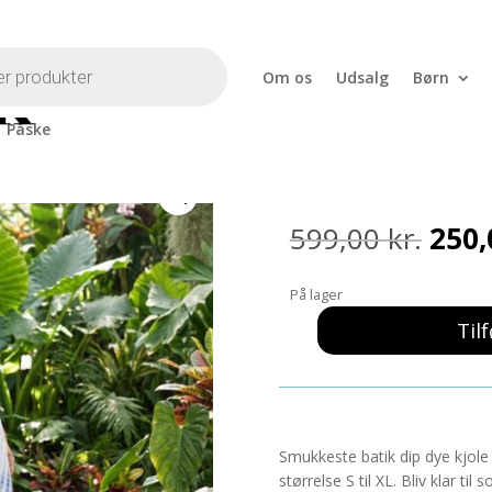
Om os
Udsalg
Børn
Påske
id
Dip Dye Kjol
Den
599,00
kr.
250
opri
pris
På lager
var:
599,0
Tilf
Dip
Dye
Kjole
Blå/Hvid
antal
Smukkeste batik dip dye kjol
størrelse S til XL. Bliv klar 