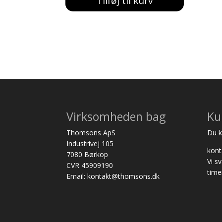
Tilføj til kurv
Virksomheden bag
Ku
Thomsons ApS
Du ka
Industrivej 105
kon
7080 Børkop
Vi s
CVR 45909190
time
Email: kontakt@thomsons.dk