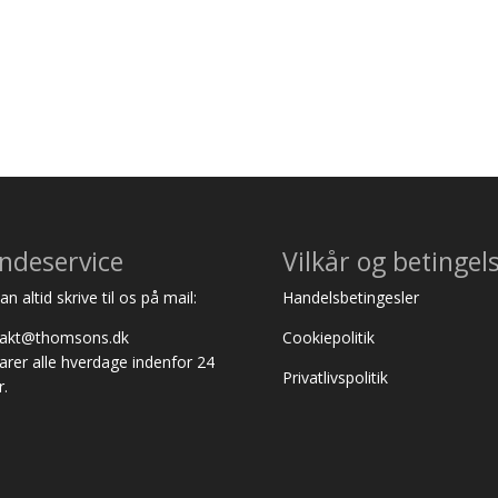
ndeservice
Vilkår og betingel
n altid skrive til os på mail:
Handelsbetingesler
takt@thomsons.dk
Cookiepolitik
varer alle hverdage indenfor 24
Privatlivspolitik
r.