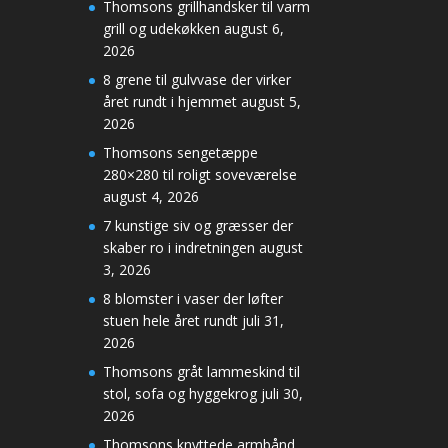
Thomsons grillhandsker til varm
grill og udekøkken
august 6,
2026
8 grene til gulvvase der virker
året rundt i hjemmet
august 5,
2026
Thomsons sengetæppe
280×280 til roligt soveværelse
august 4, 2026
7 kunstige siv og græsser der
skaber ro i indretningen
august
3, 2026
8 blomster i vaser der løfter
stuen hele året rundt
juli 31,
2026
Thomsons gråt lammeskind til
stol, sofa og hyggekrog
juli 30,
2026
Thomsons knyttede armbånd