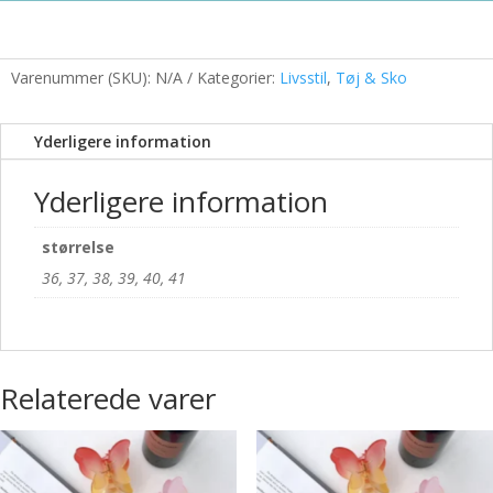
Fine
Remme
Sølv
Sten
Varenummer (SKU):
N/A
Kategorier:
Livsstil
,
Tøj & Sko
antal
Yderligere information
Yderligere information
størrelse
36, 37, 38, 39, 40, 41
Relaterede varer