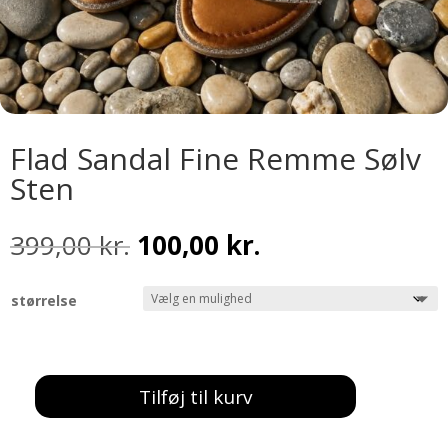
Flad Sandal Fine Remme Sølv
Sten
Den
Den
399,00
kr.
100,00
kr.
oprindelige
aktuelle
pris
pris
størrelse
var:
er:
399,00 kr..
100,00 kr..
Tilføj til kurv
Flad
Sandal