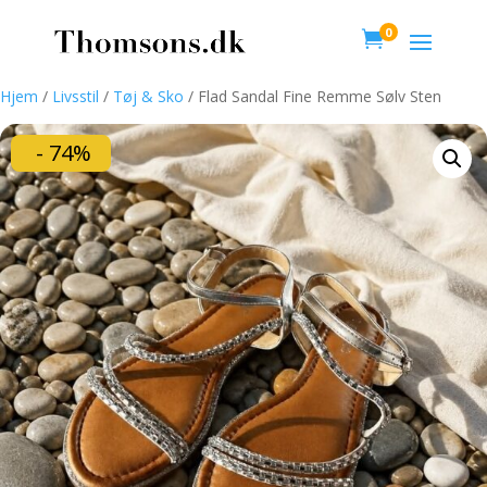
0

Hjem
/
Livsstil
/
Tøj & Sko
/ Flad Sandal Fine Remme Sølv Sten
- 74%