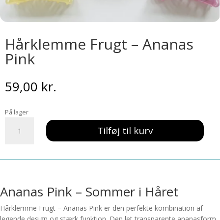
Hårklemme Frugt – Ananas
Pink
59,00
kr.
På lager
Hårklemme
Tilføj til kurv
Frugt
-
Ananas
Pink
antal
Ananas Pink – Sommer i Håret
Hårklemme Frugt – Ananas Pink er den perfekte kombination af
legende design og stærk funktion. Den let transparente ananasform