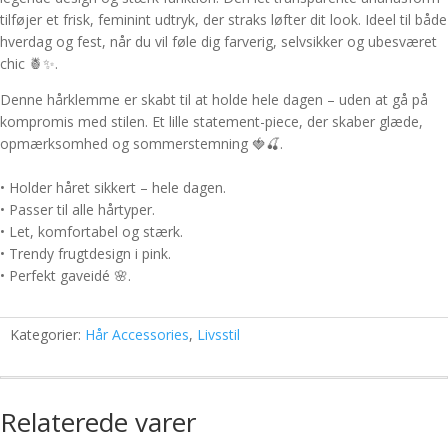
tilføjer et frisk, feminint udtryk, der straks løfter dit look. Ideel til både
hverdag og fest, når du vil føle dig farverig, selvsikker og ubesværet
chic 🍍✨.
Denne hårklemme er skabt til at holde hele dagen – uden at gå på
kompromis med stilen. Et lille statement-piece, der skaber glæde,
opmærksomhed og sommerstemning 🍓🍒.
• Holder håret sikkert – hele dagen.
• Passer til alle hårtyper.
• Let, komfortabel og stærk.
• Trendy frugtdesign i pink.
• Perfekt gaveidé 🌸.
Kategorier:
Hår Accessories
,
Livsstil
Relaterede varer