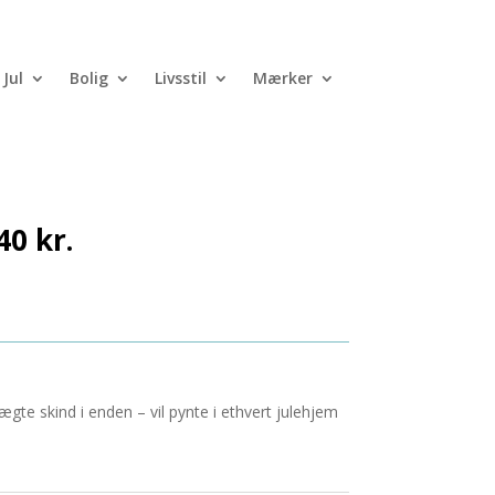
Jul
Bolig
Livsstil
Mærker
stor 19x24cm
Den
,40
kr.
ndelige
aktuelle
pris
er:
0 kr..
299,40 kr..
te skind i enden – vil pynte i ethvert julehjem