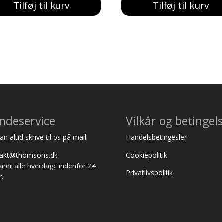
Tilføj til kurv
Tilføj til kurv
ndeservice
Vilkår og betingel
n altid skrive til os på mail:
Handelsbetingesler
takt@thomsons.dk
Cookiepolitik
varer alle hverdage indenfor 24
Privatlivspolitik
r.