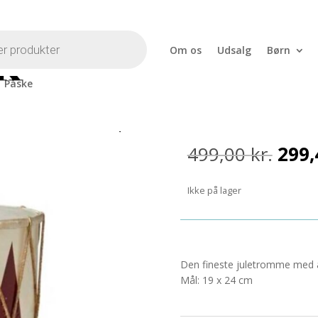
Om os
Udsalg
Børn
Påske
Juletromme 
Den
499,00
kr.
299
opri
pris
Ikke på lager
var:
499,0
Den fineste juletromme med æg
Mål: 19 x 24 cm