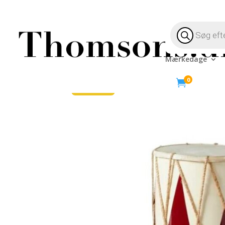
Products
search
Mærkedage
Hjem
/
Jul
/
Julepynt
/ Juletromme stor 19x24cm
0

-40%