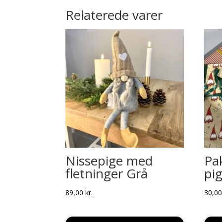
Relaterede varer
Nissepige med
Pa
fletninger Grå
pig
89,00
kr.
30,0