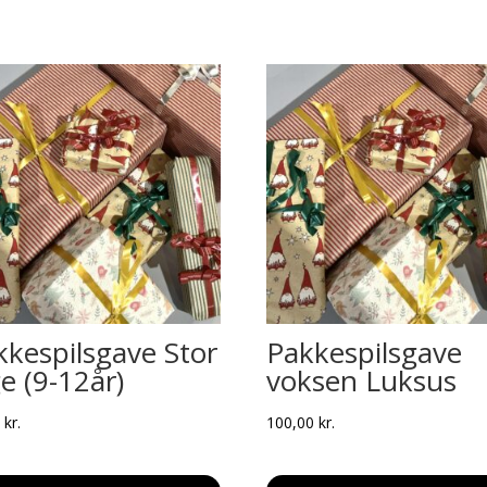
kkespilsgave Stor
Pakkespilsgave
e (9-12år)
voksen Luksus
0
kr.
100,00
kr.