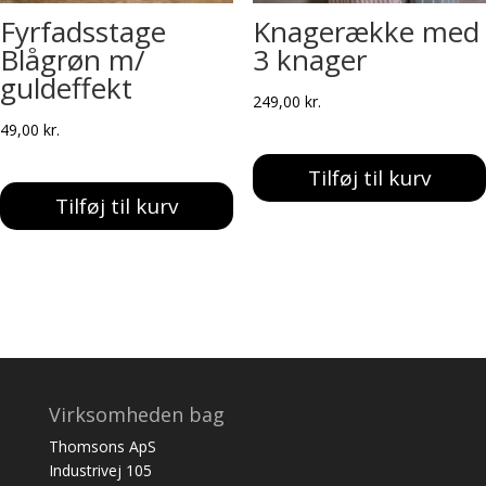
Fyrfadsstage
Knagerække med
Blågrøn m/
3 knager
guldeffekt
249,00
kr.
49,00
kr.
Tilføj til kurv
Tilføj til kurv
Virksomheden bag
Thomsons ApS
Industrivej 105