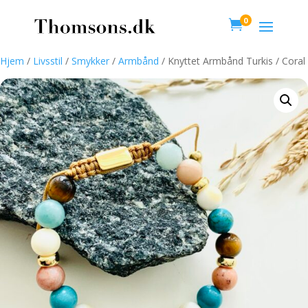
0

Hjem
/
Livsstil
/
Smykker
/
Armbånd
/ Knyttet Armbånd Turkis / Coral