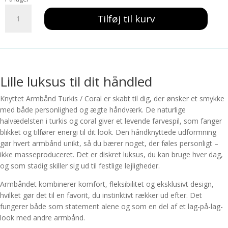
Knyttet
Tilføj til kurv
Armbånd
Turkis
/
Coral
antal
Lille luksus til dit håndled
Knyttet Armbånd Turkis / Coral er skabt til dig, der ønsker et smykke
med både personlighed og ægte håndværk. De naturlige
halvædelsten i turkis og coral giver et levende farvespil, som fanger
blikket og tilfører energi til dit look. Den håndknyttede udformning
gør hvert armbånd unikt, så du bærer noget, der føles personligt –
ikke masseproduceret. Det er diskret luksus, du kan bruge hver dag,
og som stadig skiller sig ud til festlige lejligheder.
Armbåndet kombinerer komfort, fleksibilitet og eksklusivt design,
hvilket gør det til en favorit, du instinktivt rækker ud efter. Det
fungerer både som statement alene og som en del af et lag-på-lag-
look med andre armbånd.