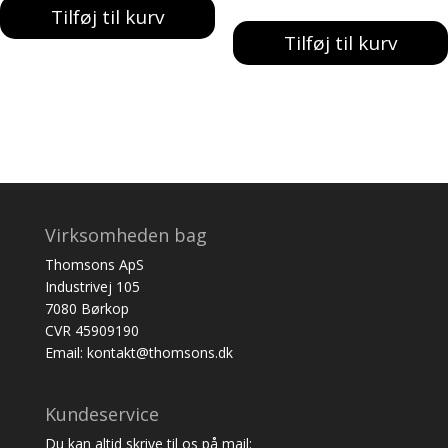
Tilføj til kurv
var:
er:
Tilføj til kurv
387,00 kr..
329,00 kr..
Virksomheden bag
Thomsons ApS
Industrivej 105
7080 Børkop
CVR 45909190
Email: kontakt@thomsons.dk
Kundeservice
Du kan altid skrive til os på mail: