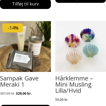
Tilføj til kurv
-14%
Sampak Gave
Hårklemme –
Meraki 1
Mini Musling
Lilla/Hvid
Den
Den
387,00
kr.
329,00
kr.
oprindelige
aktuelle
59,00
kr.
pris
pris