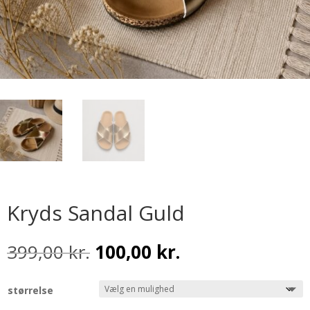
Kryds Sandal Guld
Den
Den
399,00
kr.
100,00
kr.
oprindelige
aktuelle
pris
pris
størrelse
var:
er: