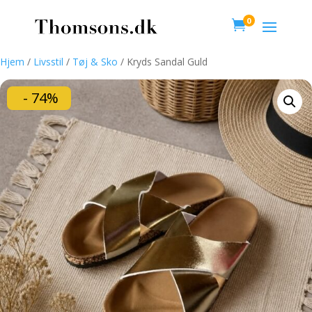
0

Hjem
/
Livsstil
/
Tøj & Sko
/ Kryds Sandal Guld
- 74%