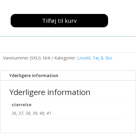
399,00 kr..
100,00 kr..
Tilføj til kurv
Kryds
Sandal
Guld
antal
Varenummer (SKU):
N/A
Kategorier:
Livsstil
,
Tøj & Sko
Yderligere information
Yderligere information
størrelse
36, 37, 38, 39, 40, 41