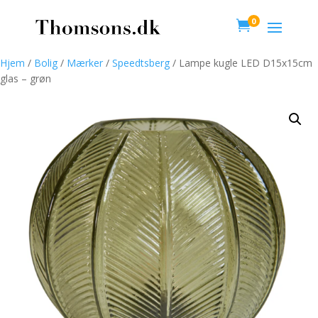
0

Hjem
/
Bolig
/
Mærker
/
Speedtsberg
/ Lampe kugle LED D15x15cm
glas – grøn