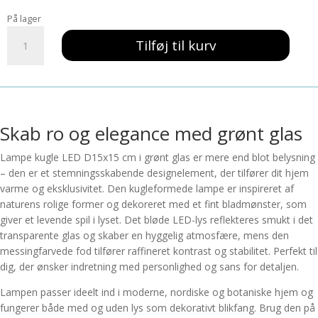
På lager
Lampe
Tilføj til kurv
kugle
LED
D15x15cm
glas
-
grøn
Skab ro og elegance med grønt glas
antal
Lampe kugle LED D15x15 cm i grønt glas er mere end blot belysning
– den er et stemningsskabende designelement, der tilfører dit hjem
varme og eksklusivitet. Den kugleformede lampe er inspireret af
naturens rolige former og dekoreret med et fint bladmønster, som
giver et levende spil i lyset. Det bløde LED-lys reflekteres smukt i det
transparente glas og skaber en hyggelig atmosfære, mens den
messingfarvede fod tilfører raffineret kontrast og stabilitet. Perfekt til
dig, der ønsker indretning med personlighed og sans for detaljen.
Lampen passer ideelt ind i moderne, nordiske og botaniske hjem og
fungerer både med og uden lys som dekorativt blikfang. Brug den på