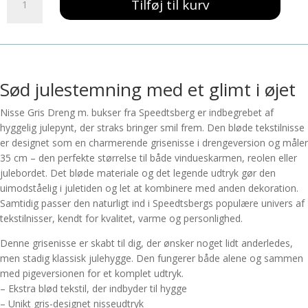
Tilføj til kurv
gris
Dreng
m.
bukser
antal
Sød julestemning med et glimt i øjet
Nisse Gris Dreng m. bukser fra Speedtsberg er indbegrebet af
hyggelig julepynt, der straks bringer smil frem. Den bløde tekstilnisse
er designet som en charmerende grisenisse i drengeversion og måler
35 cm – den perfekte størrelse til både vindueskarmen, reolen eller
julebordet. Det bløde materiale og det legende udtryk gør den
uimodståelig i juletiden og let at kombinere med anden dekoration.
Samtidig passer den naturligt ind i Speedtsbergs populære univers af
tekstilnisser, kendt for kvalitet, varme og personlighed.
Denne grisenisse er skabt til dig, der ønsker noget lidt anderledes,
men stadig klassisk julehygge. Den fungerer både alene og sammen
med pigeversionen for et komplet udtryk.
– Ekstra blød tekstil, der indbyder til hygge
– Unikt gris-designet nisseudtryk