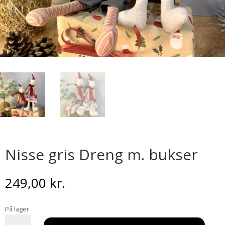
Nisse gris Dreng m. bukser
249,00
kr.
På lager
Nisse