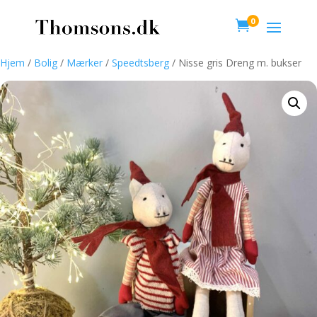
0

Hjem
/
Bolig
/
Mærker
/
Speedtsberg
/ Nisse gris Dreng m. bukser