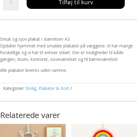
139,00 kr..
59,00 kr..
Tilføj til kurv
Frøer
A3
antal
Smuk og sjov plakat i størrelsen A3.
Opdater hjemmet med smukke plakater på væggene. Vi har mange
forskellige og vi har til enhver stilart. Der er muligheder til både
gangen, stuen, kontoret, soveværelset og til børneværelset.
Alle plakater leveres uden ramme.
Kategorier:
Bolig
,
Plakater & Kort
Relaterede varer