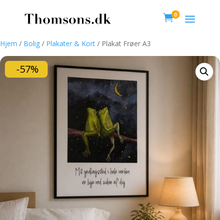
0

Hjem
/
Bolig
/
Plakater & Kort
/ Plakat Frøer A3
-57%