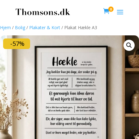
0

Hjem
/
Bolig
/
Plakater & Kort
/ Plakat Hækle A3
-57%