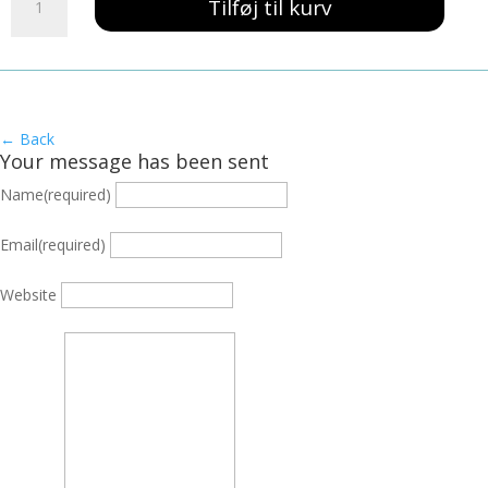
139,00 kr..
59,00 kr..
Tilføj til kurv
Hækle
A3
antal
← Back
Your message has been sent
Name
(required)
Email
(required)
Website