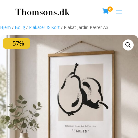
0

Hjem
/
Bolig
/
Plakater & Kort
/ Plakat Jardin Pærer A3
-57%