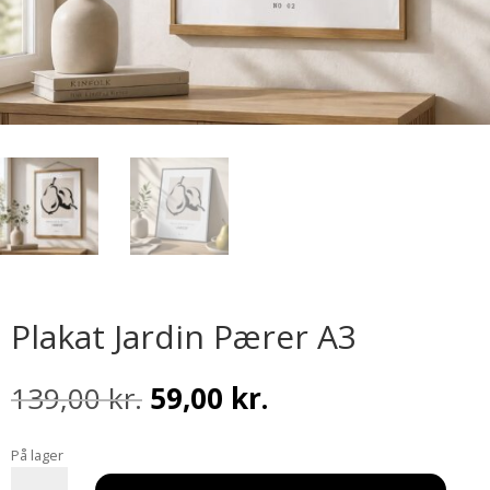
Plakat Jardin Pærer A3
Den
Den
139,00
kr.
59,00
kr.
oprindelige
aktuelle
pris
pris
På lager
var:
er:
Plakat