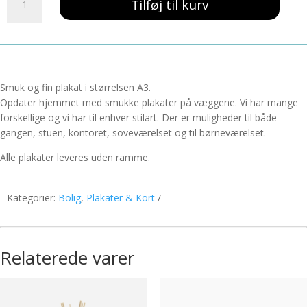
139,00 kr..
59,00 kr..
Tilføj til kurv
Jardin
Pærer
A3
antal
Smuk og fin plakat i størrelsen A3.
Opdater hjemmet med smukke plakater på væggene. Vi har mange
forskellige og vi har til enhver stilart. Der er muligheder til både
gangen, stuen, kontoret, soveværelset og til børneværelset.
Alle plakater leveres uden ramme.
Kategorier:
Bolig
,
Plakater & Kort
Relaterede varer