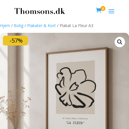
0

Hjem
/
Bolig
/
Plakater & Kort
/ Plakat La Fleur A3
-57%