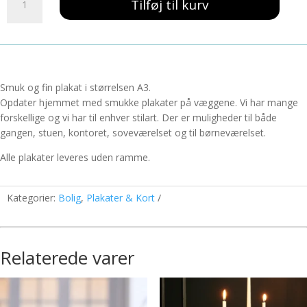
139,00 kr..
59,00 kr..
Tilføj til kurv
La
Fleur
A3
antal
Smuk og fin plakat i størrelsen A3.
Opdater hjemmet med smukke plakater på væggene. Vi har mange
forskellige og vi har til enhver stilart. Der er muligheder til både
gangen, stuen, kontoret, soveværelset og til børneværelset.
Alle plakater leveres uden ramme.
Kategorier:
Bolig
,
Plakater & Kort
Relaterede varer