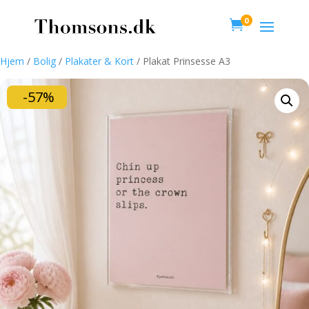
0

Hjem
/
Bolig
/
Plakater & Kort
/ Plakat Prinsesse A3
-57%