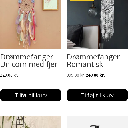
Drømmefanger
Drømmefanger
Unicorn med fjer
Romantisk
Den
Den
229,00
kr.
399,00
kr.
249,00
kr.
oprindelige
aktuelle
pris
pris
Tilføj til kurv
Tilføj til kurv
var:
er:
399,00 kr..
249,00 kr..