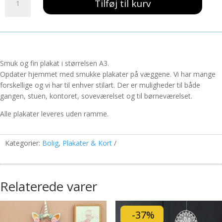
139,00 kr..
59,00 kr..
Tilføj til kurv
Prinsesse
A3
antal
Smuk og fin plakat i størrelsen A3.
Opdater hjemmet med smukke plakater på væggene. Vi har mange
forskellige og vi har til enhver stilart. Der er muligheder til både
gangen, stuen, kontoret, soveværelset og til børneværelset.
Alle plakater leveres uden ramme.
Kategorier:
Bolig
,
Plakater & Kort
Relaterede varer
-37%