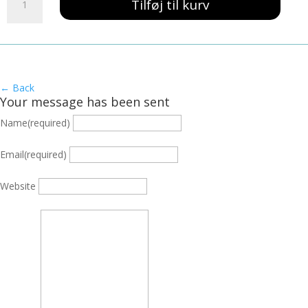
139,00 kr..
59,00 kr..
Tilføj til kurv
Salater
A3
antal
← Back
Your message has been sent
Name
(required)
Email
(required)
Website