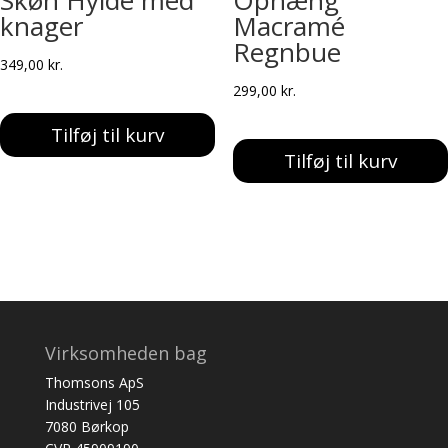
Skøn Hylde med
Ophæng
knager
Macramé
Regnbue
349,00
kr.
299,00
kr.
Tilføj til kurv
Tilføj til kurv
Virksomheden bag
Thomsons ApS
Industrivej 105
7080 Børkop