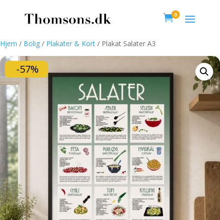
0

Hjem
/
Bolig
/
Plakater & Kort
/ Plakat Salater A3
-57%