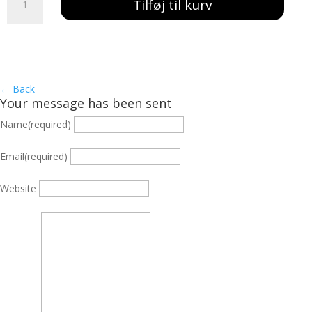
139,00 kr..
59,00 kr..
Tilføj til kurv
Slik
A3
antal
← Back
Your message has been sent
Name
(required)
Email
(required)
Website