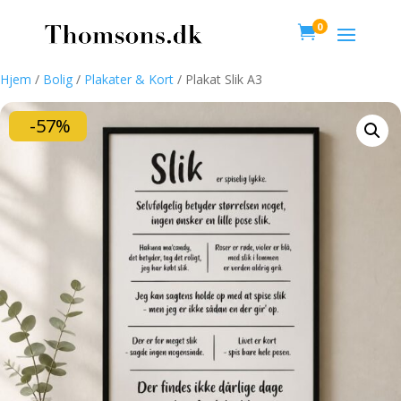
0

Hjem
/
Bolig
/
Plakater & Kort
/ Plakat Slik A3
-57%