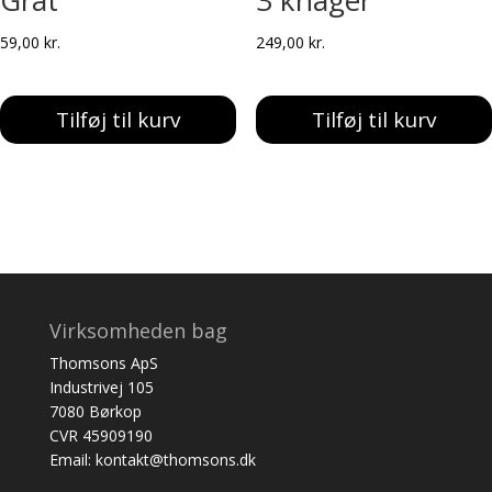
Gråt
3 knager
59,00
kr.
249,00
kr.
Tilføj til kurv
Tilføj til kurv
Virksomheden bag
Thomsons ApS
Industrivej 105
7080 Børkop
CVR 45909190
Email: kontakt@thomsons.dk