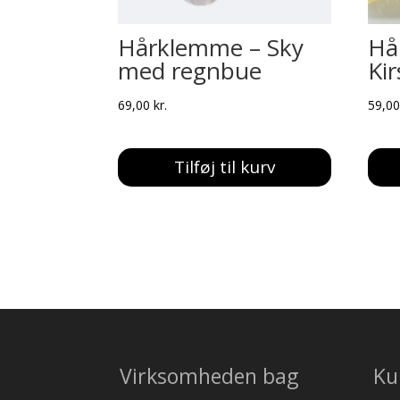
Hårklemme – Sky
Hå
med regnbue
Ki
69,00
kr.
59,0
Tilføj til kurv
Virksomheden bag
Ku