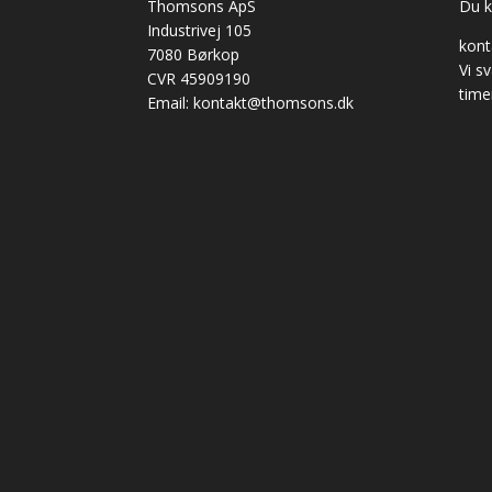
Thomsons ApS
Du ka
Industrivej 105
kon
7080 Børkop
Vi s
CVR 45909190
time
Email: kontakt@thomsons.dk