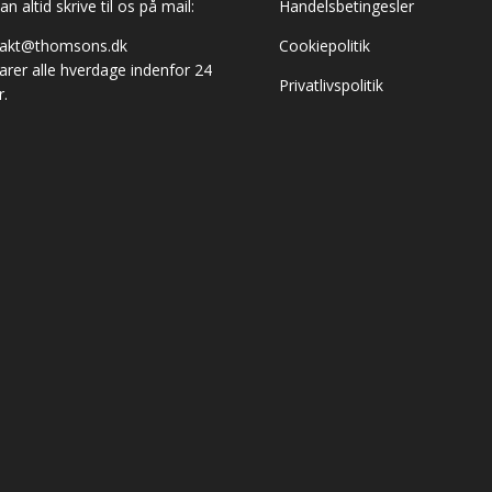
n altid skrive til os på mail:
Handelsbetingesler
takt@thomsons.dk
Cookiepolitik
varer alle hverdage indenfor 24
Privatlivspolitik
r.