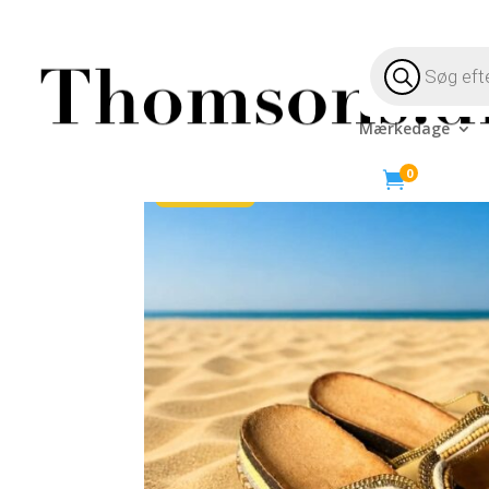
Products
search
Mærkedage
Hjem
/
Livsstil
/
Tøj & Sko
/ Plateau Sandaler Gul
0

- 74%