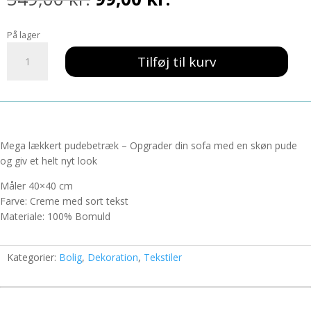
oprindelige
aktuelle
pris
pris
På lager
var:
er:
Pudebetræk
549,00 kr..
99,00 kr..
Tilføj til kurv
m/tekst
40x40cm
-
DAY
Et
Birger
Mega lækkert pudebetræk – Opgrader din sofa med en skøn pude
Mikkelsen
og giv et helt nyt look
Home
Måler 40×40 cm
antal
Farve: Creme med sort tekst
Materiale: 100% Bomuld
Kategorier:
Bolig
,
Dekoration
,
Tekstiler