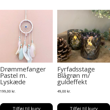
Drømmefanger
Fyrfadsstage
Pastel m.
Blågrøn m/
Lyskæde
guldeffekt
199,00
kr.
49,00
kr.
Tilføj til kurv
Tilføj til kurv