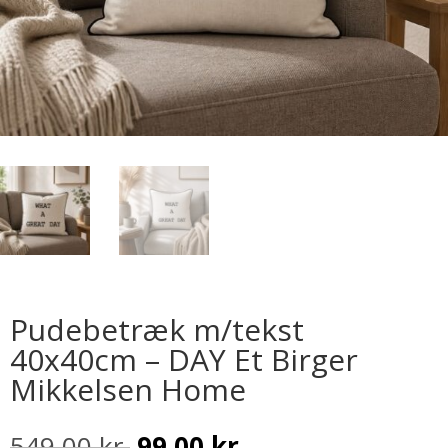
Pudebetræk m/tekst
40x40cm – DAY Et Birger
Mikkelsen Home
Den
Den
549,00
kr.
99,00
kr.