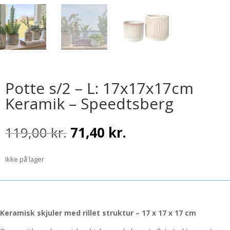
Potte s/2 – L: 17x17x17cm
Keramik – Speedtsberg
Den
Den
119,00
kr.
71,40
kr.
oprindelige
aktuelle
pris
pris
Ikke på lager
var:
er:
119,00 kr..
71,40 kr..
Keramisk skjuler med rillet struktur – 17 x 17 x 17 cm