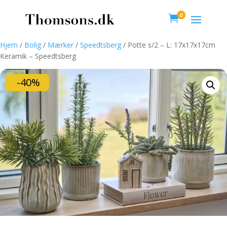
0

Hjem
/
Bolig
/
Mærker
/
Speedtsberg
/ Potte s/2 – L: 17x17x17cm
Keramik – Speedtsberg
-40%