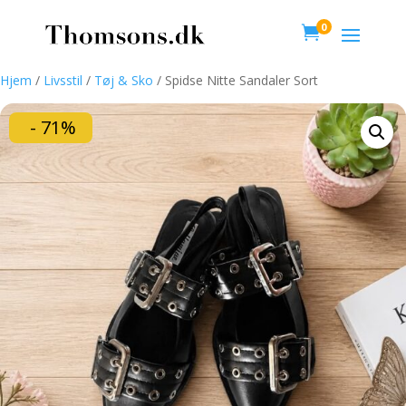
0

Hjem
/
Livsstil
/
Tøj & Sko
/ Spidse Nitte Sandaler Sort
- 71%