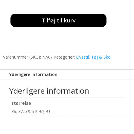
349,00 kr..
100,00 kr..
Tilføj til kurv
Spidse
Nitte
Sandaler
Sort
antal
Varenummer (SKU):
N/A
Kategorier:
Livsstil
,
Tøj & Sko
Yderligere information
Yderligere information
størrelse
36, 37, 38, 39, 40, 41