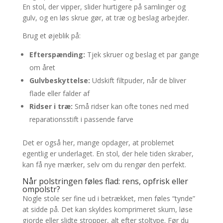
En stol, der vipper, slider hurtigere på samlinger og
gulv, og en løs skrue gør, at træ og beslag arbejder.
Brug et øjeblik på:
Efterspænding:
Tjek skruer og beslag et par gange
om året
Gulvbeskyttelse:
Udskift filtpuder, når de bliver
flade eller falder af
Ridser i træ:
Små ridser kan ofte tones ned med
reparationsstift i passende farve
Det er også her, mange opdager, at problemet
egentlig er underlaget. En stol, der hele tiden skraber,
kan få nye mærker, selv om du rengør den perfekt.
Når polstringen føles flad: rens, opfrisk eller
ompolstr?
Nogle stole ser fine ud i betrækket, men føles “tynde”
at sidde på. Det kan skyldes komprimeret skum, løse
gjorde eller slidte stropper, alt efter stoltype. Før du