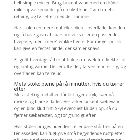
helt simple midler. Brug lunkent vand med en dråbe
mildt opvaskemiddel på en blød klud. Tør i træets
retning, og tør efter med det samme.
Har stolen en mere mat eller olieret overflade, kan den
også have gavn af sparsom voks eller en passende
træpleje, men “mere” er ikke bedre. For meget polish
kan give en fedtet hinde, der samler snavs.
Et godt hverdagsråd er at holde træ væk fra direkte sol
og kraftig varme. Det er ofte der, farven ændrer sig, og
overfladen kan tørre ud.
Metalstole: pæne på få minutter, hvis du tørrer
efter
Metalstel og metalben får tit fingeraftryk, især på
mørke og blanke flader. Her virker lunkent sæbevand
og en blød klud fint. Skyl eventuelt kluden op, så du
fjerner sæberester, og tør grundigt efter.
Hvis stolen bruges udendørs, eller bare står tæt på en
terrassedør, kan fugt give små begyndende rustpletter