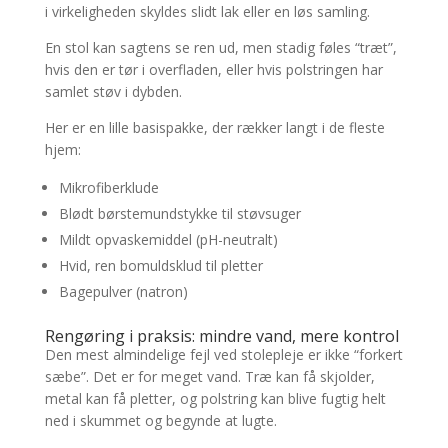
i virkeligheden skyldes slidt lak eller en løs samling.
En stol kan sagtens se ren ud, men stadig føles “træt”,
hvis den er tør i overfladen, eller hvis polstringen har
samlet støv i dybden.
Her er en lille basispakke, der rækker langt i de fleste
hjem:
Mikrofiberklude
Blødt børstemundstykke til støvsuger
Mildt opvaskemiddel (pH-neutralt)
Hvid, ren bomuldsklud til pletter
Bagepulver (natron)
Rengøring i praksis: mindre vand, mere kontrol
Den mest almindelige fejl ved stolepleje er ikke “forkert
sæbe”. Det er for meget vand. Træ kan få skjolder,
metal kan få pletter, og polstring kan blive fugtig helt
ned i skummet og begynde at lugte.