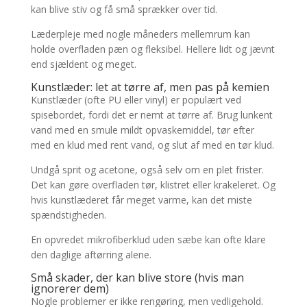
kan blive stiv og få små sprækker over tid.
Læderpleje med nogle måneders mellemrum kan
holde overfladen pæn og fleksibel. Hellere lidt og jævnt
end sjældent og meget.
Kunstlæder: let at tørre af, men pas på kemien
Kunstlæder (ofte PU eller vinyl) er populært ved
spisebordet, fordi det er nemt at tørre af. Brug lunkent
vand med en smule mildt opvaskemiddel, tør efter
med en klud med rent vand, og slut af med en tør klud.
Undgå sprit og acetone, også selv om en plet frister.
Det kan gøre overfladen tør, klistret eller krakeleret. Og
hvis kunstlæderet får meget varme, kan det miste
spændstigheden.
En opvredet mikrofiberklud uden sæbe kan ofte klare
den daglige aftørring alene.
Små skader, der kan blive store (hvis man
ignorerer dem)
Nogle problemer er ikke rengøring, men vedligehold.