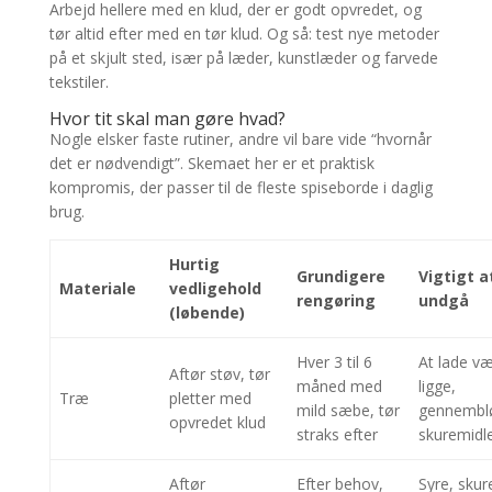
Arbejd hellere med en klud, der er godt opvredet, og
tør altid efter med en tør klud. Og så: test nye metoder
på et skjult sted, især på læder, kunstlæder og farvede
tekstiler.
Hvor tit skal man gøre hvad?
Nogle elsker faste rutiner, andre vil bare vide “hvornår
det er nødvendigt”. Skemaet her er et praktisk
kompromis, der passer til de fleste spiseborde i daglig
brug.
Hurtig
Grundigere
Vigtigt a
Materiale
vedligehold
rengøring
undgå
(løbende)
Hver 3 til 6
At lade v
Aftør støv, tør
måned med
ligge,
Træ
pletter med
mild sæbe, tør
gennembl
opvredet klud
straks efter
skuremidl
Aftør
Efter behov,
Syre, skur