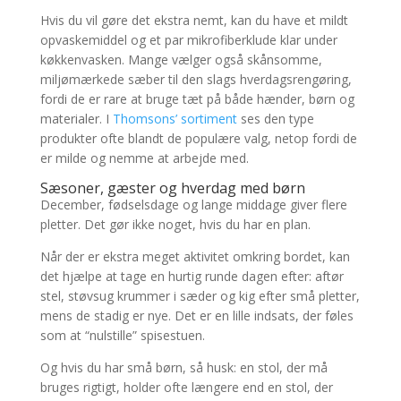
Hvis du vil gøre det ekstra nemt, kan du have et mildt
opvaskemiddel og et par mikrofiberklude klar under
køkkenvasken. Mange vælger også skånsomme,
miljømærkede sæber til den slags hverdagsrengøring,
fordi de er rare at bruge tæt på både hænder, børn og
materialer. I
Thomsons’ sortiment
ses den type
produkter ofte blandt de populære valg, netop fordi de
er milde og nemme at arbejde med.
Sæsoner, gæster og hverdag med børn
December, fødselsdage og lange middage giver flere
pletter. Det gør ikke noget, hvis du har en plan.
Når der er ekstra meget aktivitet omkring bordet, kan
det hjælpe at tage en hurtig runde dagen efter: aftør
stel, støvsug krummer i sæder og kig efter små pletter,
mens de stadig er nye. Det er en lille indsats, der føles
som at “nulstille” spisestuen.
Og hvis du har små børn, så husk: en stol, der må
bruges rigtigt, holder ofte længere end en stol, der