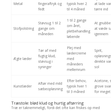
Metal
fingeraftryk og
typisk hver 2
at lade va
fedt
til 4 måned
tørre ind
1 til 2 gange
Støvsug 1 til 2
At gnubbe
om året,
Stofpolstring
gange om
at væde 
pletbehandling
måneden
igennem
løbende
Plej med
Tør af med
Sprit,
lædercreme
fugtig klud,
opløsning
Ægte læder
med
støvsug i
direkte v
måneders
syninger
sol
mellemrum
Efter behov,
Acetone, s
Aftør med mild
Kunstlæder
typisk hver 1
grove sva
sæbeopløsning
til 3 måned
for meget
Træstole: blød klud og hurtig aftørring
Træ er taknemmeligt, fordi det ofte kan friskes op med