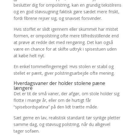
beslutter dig for ompolstring, kan en grundig tekstilrens
og en god støvsugning faktisk gøre sædet mere friskt,
fordi fibrene rejser sig, og snavset forsvinder.
Hvis stoffet er slidt igennem eller skummet har mistet
formen, er ompolstring ofte mere tilfredsstillende end
at prøve at redde det med rengøring. Det kan også
være en chance for at skifte udtryk i spisestuen uden
at købe helt nyt.
En enkel tommelfingerregel: Hvis stolen er stabil og
stellet er pænt, giver polstringsarbejde ofte mening.
Hverdagsvaner der holder stolene pæne
længere
Det er tit de små vaner, der afgør, om stole holder sig
flotte i mange år, eller om de hurtigt får
“spisebordspatina” på den lidt trætte måde.
Sæt gerne en lav, realistisk standard: tør synlige pletter
samme dag, og støvsug polstring, når du alligevel
tager sofaen.