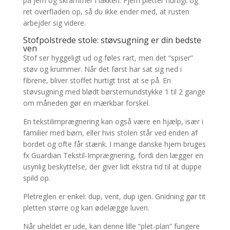
på jern og skrammer i lakken. Fjern pletter hurtigt og
ret overfladen op, så du ikke ender med, at rusten
arbejder sig videre.
Stofpolstrede stole: støvsugning er din bedste
ven
Stof ser hyggeligt ud og føles rart, men det “spiser”
støv og krummer. Når det først har sat sig ned i
fibrene, bliver stoffet hurtigt trist at se på. En
støvsugning med blødt børstemundstykke 1 til 2 gange
om måneden gør en mærkbar forskel.
En tekstilimprægnering kan også være en hjælp, især i
familier med børn, eller hvis stolen står ved enden af
bordet og ofte får stænk. I mange danske hjem bruges
fx Guardian Tekstil-Imprægnering, fordi den lægger en
usynlig beskyttelse, der giver lidt ekstra tid til at duppe
spild op.
Pletreglen er enkel: dup, vent, dup igen. Gnidning gør tit
pletten større og kan ødelægge luven.
Når uheldet er ude, kan denne lille “plet-plan” fungere