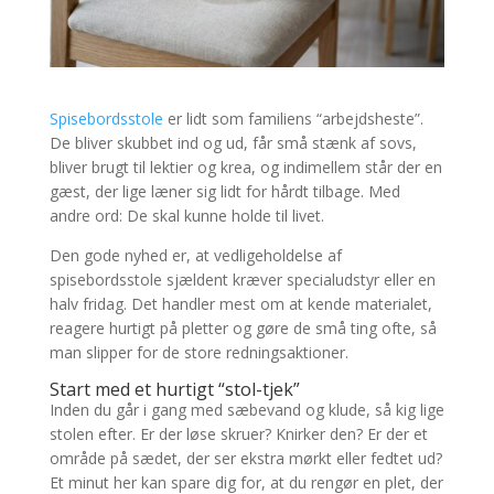
Spisebordsstole
er lidt som familiens “arbejdsheste”.
De bliver skubbet ind og ud, får små stænk af sovs,
bliver brugt til lektier og krea, og indimellem står der en
gæst, der lige læner sig lidt for hårdt tilbage. Med
andre ord: De skal kunne holde til livet.
Den gode nyhed er, at vedligeholdelse af
spisebordsstole sjældent kræver specialudstyr eller en
halv fridag. Det handler mest om at kende materialet,
reagere hurtigt på pletter og gøre de små ting ofte, så
man slipper for de store redningsaktioner.
Start med et hurtigt “stol-tjek”
Inden du går i gang med sæbevand og klude, så kig lige
stolen efter. Er der løse skruer? Knirker den? Er der et
område på sædet, der ser ekstra mørkt eller fedtet ud?
Et minut her kan spare dig for, at du rengør en plet, der