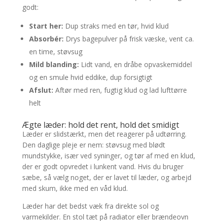
godt:
Start her:
Dup straks med en tør, hvid klud
Absorbér:
Drys bagepulver på frisk væske, vent ca.
en time, støvsug
Mild blanding:
Lidt vand, en dråbe opvaskemiddel
og en smule hvid eddike, dup forsigtigt
Afslut:
Aftør med ren, fugtig klud og lad lufttørre
helt
Ægte læder: hold det rent, hold det smidigt
Læder er slidstærkt, men det reagerer på udtørring.
Den daglige pleje er nem: støvsug med blødt
mundstykke, især ved syninger, og tør af med en klud,
der er godt opvredet i lunkent vand. Hvis du bruger
sæbe, så vælg noget, der er lavet til læder, og arbejd
med skum, ikke med en våd klud.
Læder har det bedst væk fra direkte sol og
varmekilder. En stol tæt på radiator eller brændeovn