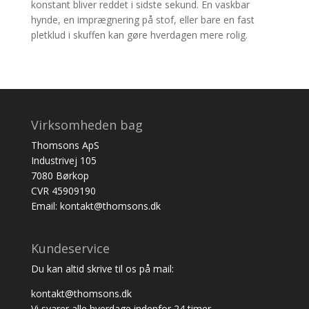
konstant bliver reddet i sidste sekund. En vaskbar
hynde, en imprægnering på stof, eller bare en fast
pletklud i skuffen kan gøre hverdagen mere rolig.
Virksomheden bag
Thomsons ApS
Industrivej 105
7080 Børkop
CVR 45909190
Email: kontakt@thomsons.dk
Kundeservice
Du kan altid skrive til os på mail:
kontakt@thomsons.dk
Vi svarer alle hverdage indenfor 24 timer.