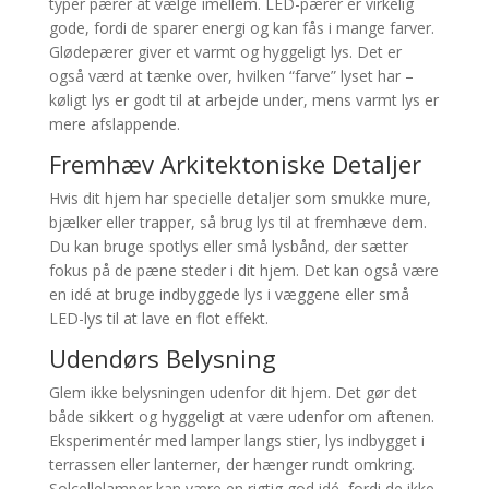
typer pærer at vælge imellem. LED-pærer er virkelig
gode, fordi de sparer energi og kan fås i mange farver.
Glødepærer giver et varmt og hyggeligt lys. Det er
også værd at tænke over, hvilken “farve” lyset har –
køligt lys er godt til at arbejde under, mens varmt lys er
mere afslappende.
Fremhæv Arkitektoniske Detaljer
Hvis dit hjem har specielle detaljer som smukke mure,
bjælker eller trapper, så brug lys til at fremhæve dem.
Du kan bruge spotlys eller små lysbånd, der sætter
fokus på de pæne steder i dit hjem. Det kan også være
en idé at bruge indbyggede lys i væggene eller små
LED-lys til at lave en flot effekt.
Udendørs Belysning
Glem ikke belysningen udenfor dit hjem. Det gør det
både sikkert og hyggeligt at være udenfor om aftenen.
Eksperimentér med lamper langs stier, lys indbygget i
terrassen eller lanterner, der hænger rundt omkring.
Solcellelamper kan være en rigtig god idé, fordi de ikke