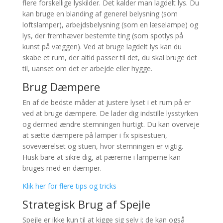
flere forskellige lyskilder. Det kalder man lagdelt lys. Du
kan bruge en blanding af generel belysning (som
loftslamper), arbejdsbelysning (som en læselampe) og
lys, der fremhæver bestemte ting (som spotlys på
kunst på væggen). Ved at bruge lagdelt lys kan du
skabe et rum, der altid passer til det, du skal bruge det
til, uanset om det er arbejde eller hygge.
Brug Dæmpere
En af de bedste måder at justere lyset i et rum på er
ved at bruge dæmpere. De lader dig indstille lysstyrken
og dermed ændre stemningen hurtigt. Du kan overveje
at sætte dæmpere på lamper i fx spisestuen,
soveværelset og stuen, hvor stemningen er vigtig.
Husk bare at sikre dig, at pærerne i lamperne kan
bruges med en dæmper.
Klik her for flere tips og tricks
Strategisk Brug af Spejle
Spejle er ikke kun til at kigge sig selv i; de kan også