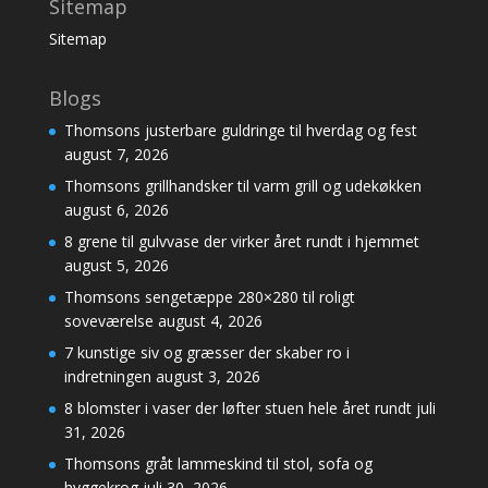
Sitemap
Sitemap
Blogs
Thomsons justerbare guldringe til hverdag og fest
august 7, 2026
Thomsons grillhandsker til varm grill og udekøkken
august 6, 2026
8 grene til gulvvase der virker året rundt i hjemmet
august 5, 2026
Thomsons sengetæppe 280×280 til roligt
soveværelse
august 4, 2026
7 kunstige siv og græsser der skaber ro i
indretningen
august 3, 2026
8 blomster i vaser der løfter stuen hele året rundt
juli
31, 2026
Thomsons gråt lammeskind til stol, sofa og
hyggekrog
juli 30, 2026