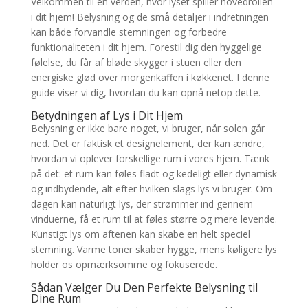
Velkommen til en verden, hvor lyset spiller hovedrollen
i dit hjem! Belysning og de små detaljer i indretningen
kan både forvandle stemningen og forbedre
funktionaliteten i dit hjem. Forestil dig den hyggelige
følelse, du får af bløde skygger i stuen eller den
energiske glød over morgenkaffen i køkkenet. I denne
guide viser vi dig, hvordan du kan opnå netop dette.
Betydningen af Lys i Dit Hjem
Belysning er ikke bare noget, vi bruger, når solen går
ned. Det er faktisk et designelement, der kan ændre,
hvordan vi oplever forskellige rum i vores hjem. Tænk
på det: et rum kan føles fladt og kedeligt eller dynamisk
og indbydende, alt efter hvilken slags lys vi bruger. Om
dagen kan naturligt lys, der strømmer ind gennem
vinduerne, få et rum til at føles større og mere levende.
Kunstigt lys om aftenen kan skabe en helt speciel
stemning. Varme toner skaber hygge, mens køligere lys
holder os opmærksomme og fokuserede.
Sådan Vælger Du Den Perfekte Belysning til
Dine Rum