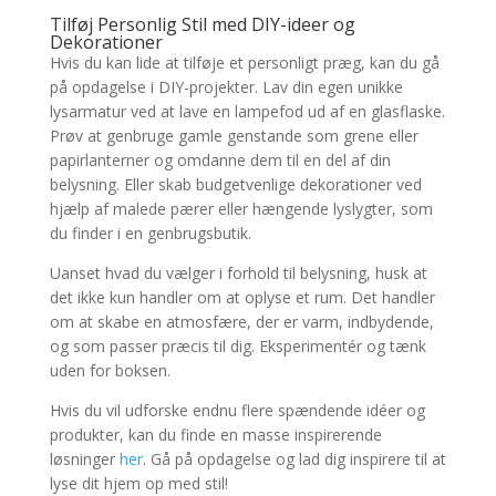
Tilføj Personlig Stil med DIY-ideer og
Dekorationer
Hvis du kan lide at tilføje et personligt præg, kan du gå
på opdagelse i DIY-projekter. Lav din egen unikke
lysarmatur ved at lave en lampefod ud af en glasflaske.
Prøv at genbruge gamle genstande som grene eller
papirlanterner og omdanne dem til en del af din
belysning. Eller skab budgetvenlige dekorationer ved
hjælp af malede pærer eller hængende lyslygter, som
du finder i en genbrugsbutik.
Uanset hvad du vælger i forhold til belysning, husk at
det ikke kun handler om at oplyse et rum. Det handler
om at skabe en atmosfære, der er varm, indbydende,
og som passer præcis til dig. Eksperimentér og tænk
uden for boksen.
Hvis du vil udforske endnu flere spændende idéer og
produkter, kan du finde en masse inspirerende
løsninger
her
. Gå på opdagelse og lad dig inspirere til at
lyse dit hjem op med stil!