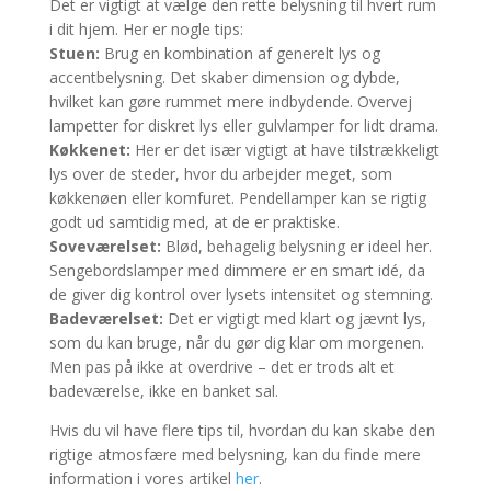
Det er vigtigt at vælge den rette belysning til hvert rum
i dit hjem. Her er nogle tips:
Stuen:
Brug en kombination af generelt lys og
accentbelysning. Det skaber dimension og dybde,
hvilket kan gøre rummet mere indbydende. Overvej
lampetter for diskret lys eller gulvlamper for lidt drama.
Køkkenet:
Her er det især vigtigt at have tilstrækkeligt
lys over de steder, hvor du arbejder meget, som
køkkenøen eller komfuret. Pendellamper kan se rigtig
godt ud samtidig med, at de er praktiske.
Soveværelset:
Blød, behagelig belysning er ideel her.
Sengebordslamper med dimmere er en smart idé, da
de giver dig kontrol over lysets intensitet og stemning.
Badeværelset:
Det er vigtigt med klart og jævnt lys,
som du kan bruge, når du gør dig klar om morgenen.
Men pas på ikke at overdrive – det er trods alt et
badeværelse, ikke en banket sal.
Hvis du vil have flere tips til, hvordan du kan skabe den
rigtige atmosfære med belysning, kan du finde mere
information i vores artikel
her
.